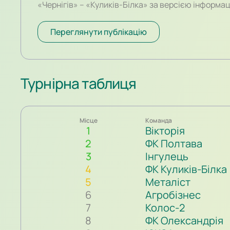
«Чернігів» – «Куликів-Білка» за версією інформа
порталу SportArena. У грі в Чернігові Руслан вий
лави запасних і невдовзі красивим обвідним удар
Переглянути публікацію
рахунок.
Турнірна таблиця
Місце
Команда
1
Вікторія
2
ФК Полтава
3
Інгулець
4
ФК Куликів-Білка
5
Металіст
6
Агробізнес
7
Колос-2
8
ФК Олександрія