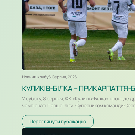
Новини клубу
6 Серпня, 2026
У суботу, 8 серпня, ФК «Куликів-Білка» проведе д
чемпіонаті Першої ліги. Суперником команди Сер
івано-франківське «Прикарпаття-Благо». Поєдино
розпочнеться о 16:30. Для суперників це буде пер
Переглянути публікацію
історії. Раніше команди перетиналися лише у кон
сезону для команд вийшов різним. Новачок Першої