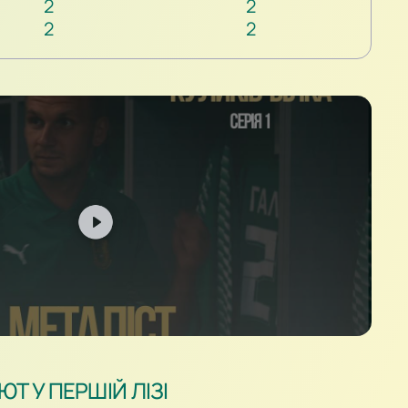
2
2
2
2
Т У ПЕРШІЙ ЛІЗІ