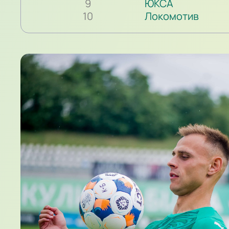
9
ЮКСА
10
Локомотив