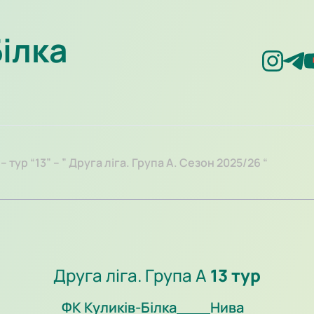
Білка
– тур “13” – ” Друга ліга. Група А. Сезон 2025/26 “
Друга ліга. Група А
13 тур
ФК Куликів-Білка
Нива