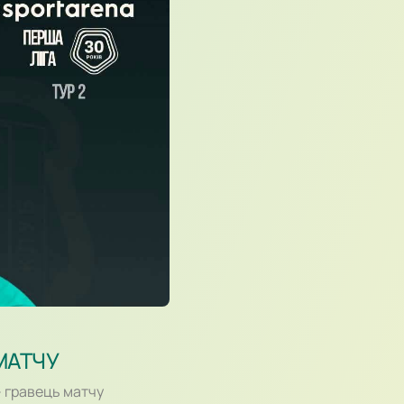
МАТЧУ
 гравець матчу