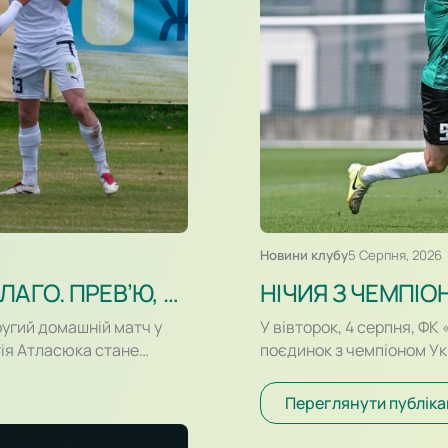
Новини клубу
5 Серпня, 2026
КУЛИКІВ-БІЛКА – ПРИКАРПАТТЯ-БЛАГО. ПРЕВ’Ю, ВІДЕОТРАНСЛЯЦІЯ
НІЧИЯ З ЧЕМПІО
ругий домашній матч у
У вівторок, 4 серпня, ФК
гія Атласюка стане
поєдинок з чемпіоном У
к на «Арені Куликів»
спарингу, який відбувавс
ша офіційна зустріч в
за переваги гравців «Шах
Переглянути публіка
трольних матчах. Старт
загрожували воротам. Так
 ліги «Куликів-Білка» у…
Караваєва м’яч потрапив 