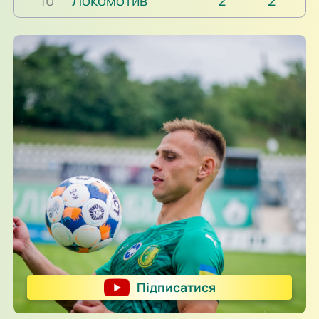
10
Локомотив
2
2
Підписатися