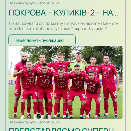
Новини клубу
12 Серпня, 2024
ПОКРОВА – КУЛИКІВ-2 – НАФТОВИК. ОГЛЯД МАТЧУ
До Вашої уваги огляд матчу 15 туру чемпіонату Прем’єр-
ліги Львівської області, у якому Покрова-Куликів-2
зустрічалася з бориславським Нафтовиком. Гра
відбулася на стадіоні Юність у селі Нижня Білка. Гості
Переглянути публікацію
святкували перемогу з рахунком 3:1.
Новини клубу
12 Серпня, 2024