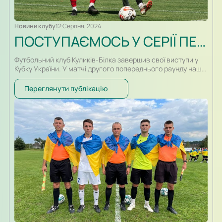
Новини клубу
12 Серпня, 2024
ПОСТУПАЄМОСЬ У СЕРІЇ ПЕНАЛЬТІ
Футбольний клуб Куликів-Білка завершив свої виступи у
Кубку України. У матчі другого попереднього раунду наша
команда у серії післяматчевих пенальті поступилася
городенківському Пробою – 2:2 і з:4 за пенальті. Команда,
Переглянути публікацію
перейшовши на професійний рівень, дебютувала на
цьому турнірі і пройшла перший раунд у серії пенальті,
обігравши вінницьку Ниву. У другій серії пенальті
пощастило менше, а…