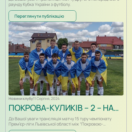
раунду Кубка України з футболу.
Переглянути публікацію
Новини клубу
11 Серпня, 2024
ПОКРОВА-КУЛИКІВ – 2 – НАФТОВИК. ТРАНСЛЯЦІЯ
До Вашої уваги трансляція матчу 15 туру чемпіонату
Прем’єр-ліги Львівської області між “Покровою-
Куликовом-2” та бориславським “Нафтовиком”. Початок