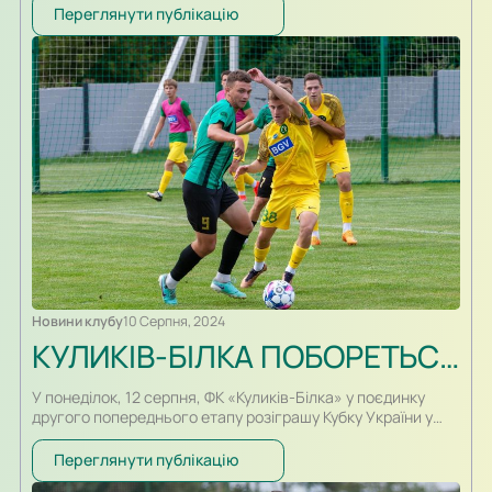
матчу на стадіоні “Юність” у Нижній Білці о 15:00.
Переглянути публікацію
“Покрова-Куликів-2” згідно угоди про співпрацю входить у
структуру ФК “Куликів-Білка” та представляє клуб у
Прем’єр-лізі Львівської області.
Новини клубу
10 Серпня, 2024
КУЛИКІВ-БІЛКА ПОБОРЕТЬСЯ У ГОРОДЕНЦІ ЗА ПУТІВКУ У ТРЕТІЙ РАУНД КУБКА УКРАЇНИ
У понеділок, 12 серпня, ФК «Куликів-Білка» у поєдинку
другого попереднього етапу розіграшу Кубку України у
Городенці, що на Івано-Франківщині, зустрінеться з
місцевою командою «Пробій». Для підопічних Богдана
Переглянути публікацію
Костика зустріч з «Пробієм» буде вже п’ятою в історії