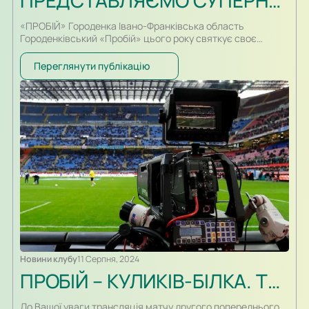
ПРЕДСТАВЛЯЄМО СУПЕРНИКА – ПРОБІЙ
«ПРОБІЙ» Городенка Івано-Франківська область
Городенківський «Пробій» цього року святкує своє
сторіччя. З цього приводу у місті в даний час проводиться
чимало заходів з нагоди відзначення цієї дати, зокрема,
Переглянути публікацію
15 серпня на стадіоні «Пробій-Арена» відбудеться
благодійний товариський поєдинок на підтримку ЗСУ між
ветеранами «Пробію» та командою «Зірки українського
футболу» – «Динамо» Київ. За свою сторічну історію…
Новини клубу
11 Серпня, 2024
ПРОБІЙ – КУЛИКІВ-БІЛКА. ТРАНСЛЯЦІЯ
До Вашої уваги трансляція матчу другого попереднього