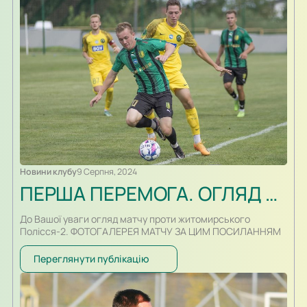
протистоянь двох клубів. Минулого сезону команди
провели чотири поєдинки між собою у рамках чемпіонату
України серед аматорів. У груповому…
Новини клубу
9 Серпня, 2024
ПЕРША ПЕРЕМОГА. ОГЛЯД МАТЧУ, ФОТО
До Вашої уваги огляд матчу проти житомирського
Полісся-2. ФОТОГАЛЕРЕЯ МАТЧУ ЗА ЦИМ ПОСИЛАННЯМ
Переглянути публікацію