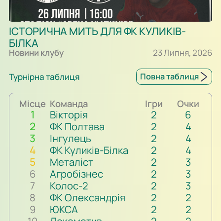
ІСТОРИЧНА МИТЬ ДЛЯ ФК КУЛИКІВ-
БІЛКА
Новини клубу
23 Липня, 2026
Турнірна таблиця
Повна таблиця
Місце
Команда
Ігри
Очки
1
Вікторія
2
6
2
ФК Полтава
2
4
3
Інгулець
2
4
4
ФК Куликів-Білка
2
4
5
Металіст
2
3
6
Агробізнес
2
3
7
Колос-2
2
3
8
ФК Олександрія
2
2
9
ЮКСА
2
2