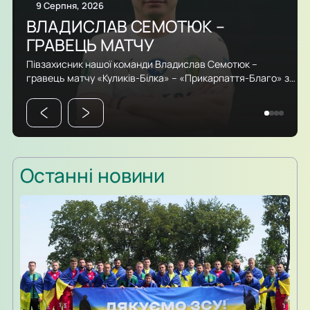
9 Серпня, 2026
ВЛАДИСЛАВ СЕМОТЮК –
ГРАВЕЦЬ МАТЧУ
Півзахисник нашої команди Владислав Семотюк –
гравець матчу «Куликів-Білка» – «Прикарпаття-Благо» за
версією інформаційного партнера ПФЛ, порталу
SportArena. У грі проти своєї колишньої команди
Владислав відзначився одразу двома результативними
ударами та допоміг ФК «Куликів-Білка» здобути перемогу!
Останні новини