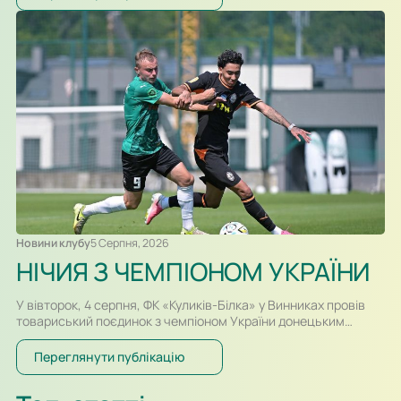
розпочнеться о 16:30. Для суперників це буде перша
офіційна зустріч в історії. Раніше команди перетиналися
лише у контрольних матчах. Старт сезону для команд
вийшов різним. Новачок Першої ліги «Куликів-Білка» у…
Новини клубу
5 Серпня, 2026
НІЧИЯ З ЧЕМПІОНОМ УКРАЇНИ
У вівторок, 4 серпня, ФК «Куликів-Білка» у Винниках провів
товариський поєдинок з чемпіоном України донецьким
«Шахтарем». Перший тайм спарингу, який відбувався у
форматі два тайми по 30-ть хвилин, проходив за переваги
Переглянути публікацію
гравців «Шахтаря», які більше контролювали м’яч і частіше
загрожували воротам. Так, в одному із епізодів після удару