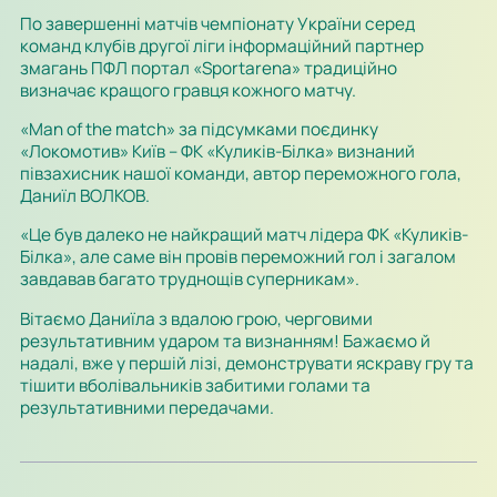
По завершенні матчів чемпіонату України серед
команд клубів другої ліги інформаційний партнер
змагань ПФЛ портал «Sportarena» традиційно
визначає кращого гравця кожного матчу.
«Man of the match» за підсумками поєдинку
«Локомотив» Київ – ФК «Куликів-Білка» визнаний
півзахисник нашої команди, автор переможного гола,
Даниїл ВОЛКОВ.
«Це був далеко не найкращий матч лідера ФК «Куликів-
Білка», але саме він провів переможний гол і загалом
завдавав багато труднощів суперникам».
Вітаємо Даниїла з вдалою грою, черговими
результативним ударом та визнанням! Бажаємо й
надалі, вже у першій лізі, демонструвати яскраву гру та
тішити вболівальників забитими голами та
результативними передачами.