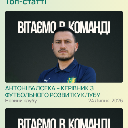
Топ-статті
Олександра Караваєва м’яч потрапив у стійку воріт…
АНТОНІ БАЛСЕКА – КЕРІВНИК З
ФУТБОЛЬНОГО РОЗВИТКУ КЛУБУ
Новини клубу
24 Липня, 2026