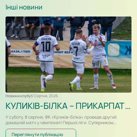
Інші новини
Новини клубу
6 Серпня, 2026
КУЛИКІВ-БІЛКА – ПРИКАРПАТТЯ-БЛАГО. ПРЕВ’Ю, ВІДЕОТРАНСЛЯЦІЯ
У суботу, 8 серпня, ФК «Куликів-Білка» проведе другий
домашній матч у чемпіонаті Першої ліги. Суперником
команди Сергія Атласюка стане івано-франківське
«Прикарпаття-Благо». Поєдинок на «Арені Куликів»
Переглянути публікацію