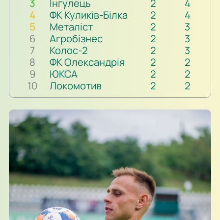
3
Інгулець
2
4
4
ФК Куликів-Білка
2
4
5
Металіст
2
3
6
Агробізнес
2
3
7
Колос-2
2
3
8
ФК Олександрія
2
2
9
ЮКСА
2
2
10
Локомотив
2
2