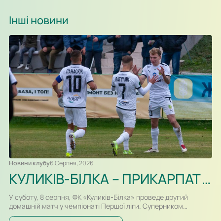
Інші новини
Новини клубу
6 Серпня, 2026
КУЛИКІВ-БІЛКА – ПРИКАРПАТТЯ-БЛАГО. ПРЕВ’Ю
У суботу, 8 серпня, ФК «Куликів-Білка» проведе другий
домашній матч у чемпіонаті Першої ліги. Суперником
команди Сергія Атласюка стане івано-франківське