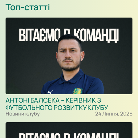
загрожували воротам. Так, в одному із епізодів після удару
Топ-статті
Олександра Караваєва м’яч потрапив у стійку воріт…
АНТОНІ БАЛСЕКА – КЕРІВНИК З
ФУТБОЛЬНОГО РОЗВИТКУ КЛУБУ
Новини клубу
24 Липня, 2026