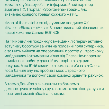
команд клубів другої ліги інформаційний партнер
змагань ПФЛ портал «Sportarena» традиційно
визначає кращого гравця кожного матчу.
«Man of the match» за підсумками поєдинку ФК
«Куликів-Білка» – «Нива» Вінниця визнаний півзахисник
нашої команди Даниїл ВОЛКОВ.
На 11-ій хвилині поєдинку саме Даниїл спершу активно
вступив у боротьбу за м’яч на половині поля суперника,
а за мить вийшов на оперативний простір у штрафному
майданчику і отримавши м’яча від Олега Ничипоренка
прицільно пробив у дальній кут воріт та відкрив
рахунок. А на 81-ій хвилині отримавши м’яча від Олега
Коса Даниїл влучно пробив з меж штрафного
майданчика та допоміг своїй команді зрівняти рахунок.
Вітаємо Даниїла з визнанням та бажаємо
демонструвати якісну гру та якомога частіше дарувати
позитивні емоції вболівальникам.