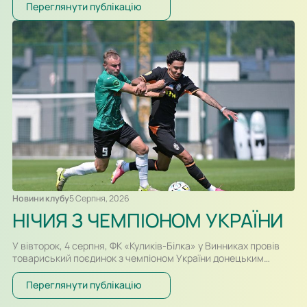
«Прикарпаття-Благо». Поєдинок на «Арені Куликів»
Переглянути публікацію
розпочнеться о 16:30. Для суперників це буде перша
офіційна зустріч в історії. Раніше команди перетиналися
лише у контрольних матчах. Старт сезону для команд
вийшов різним. Новачок Першої ліги «Куликів-Білка» у…
Новини клубу
5 Серпня, 2026
НІЧИЯ З ЧЕМПІОНОМ УКРАЇНИ
У вівторок, 4 серпня, ФК «Куликів-Білка» у Винниках провів
товариський поєдинок з чемпіоном України донецьким
«Шахтарем». Перший тайм спарингу, який відбувався у
форматі два тайми по 30-ть хвилин, проходив за переваги
Переглянути публікацію
гравців «Шахтаря», які більше контролювали м’яч і частіше