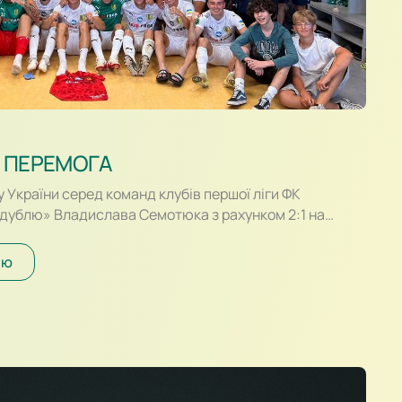
 ПЕРЕМОГА
у України серед команд клубів першої ліги ФК
«дублю» Владислава Семотюка з рахунком 2:1 на
 здолав «Прикарпаття-Благо» Івано-Франківськ. В
ктивними виглядали гості, які більше перебували з
ію
ти шлях до воріт Романа Данковича. Надійно зігравши
віли гострою атакою,…