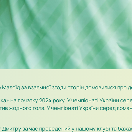
 Малоїд за взаємної згоди сторін домовилися про д
а» на початку 2024 року. У чемпіонаті України сере
тив жодного гола. У чемпіонаті України серед команд
Дмитру за час проведений у нашому клубі та бажає 