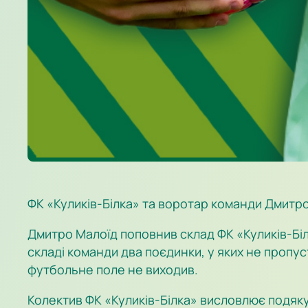
ФК «Куликів-Білка» та воротар команди Дмитро
Дмитро Малоїд поповнив склад ФК «Куликів-Білк
складі команди два поєдинки, у яких не пропус
футбольне поле не виходив.
Колектив ФК «Куликів-Білка» висловлює подяку 