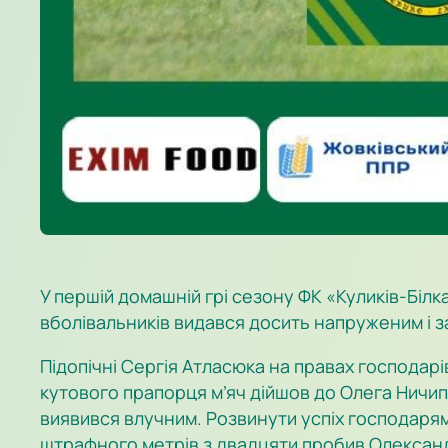
У першій домашній грі сезону ФК «Куликів-Білк
вболівальників видався досить напруженим і з
Підопічні Сергія Атласюка на правах господарів
кутового прапорця м’яч дійшов до Олега Ничипо
виявився влучним. Розвинути успіх господарям 
штрафного метрів з двадцяти пробив Олександр