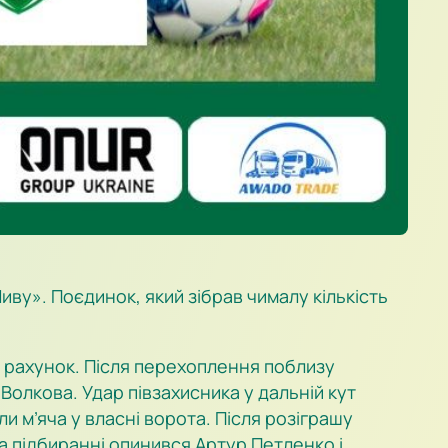
иву». Поєдинок, який зібрав чималу кількість
ли рахунок. Після перехоплення поблизу
Волкова. Удар півзахисника у дальній кут
и м’яча у власні ворота. Після розіграшу
а підбиранні опинився Артур Петленко і