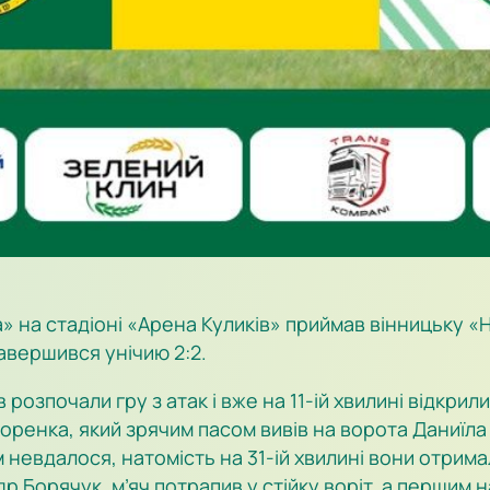
а» на стадіоні «Арена Куликів» приймав вінницьку «Н
авершився унічию 2:2.
 розпочали гру з атак і вже на 11-ій хвилині відкри
ренка, який зрячим пасом вивів на ворота Даниїла 
невдалося, натомість на 31-ій хвилині вони отримал
 Борячук, м’яч потрапив у стійку воріт, а першим н