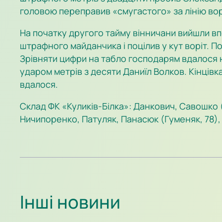
головою переправив «смугастого» за лінію вор
На початку другого тайму вінничани вийшли вп
штрафного майданчика і поцілив у кут воріт. По
Зрівняти цифри на табло господарям вдалося н
ударом метрів з десяти Даниїл Волков. Кінцівк
вдалося.
Склад ФК «Куликів-Білка»: Данкович, Савошко 
Ничипоренко, Патуляк, Панасюк (Гуменяк, 78),
Інші новини