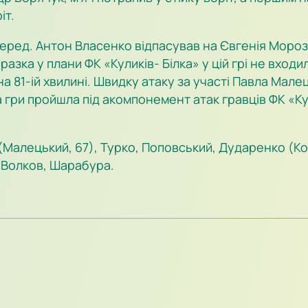
іт.
еред. Антон Власенко відпасував на Євгенія Мороз
разка у плани ФК «Куликів- Білка» у цій грі не вход
а 81-ій хвилині. Швидку атаку за участі Павла Мал
а гри пройшла під акомпонемент атак гравців ФК «Кул
(Малецький, 67), Турко, Поповський, Дударенко (Кос
 Волков, Шарабура.