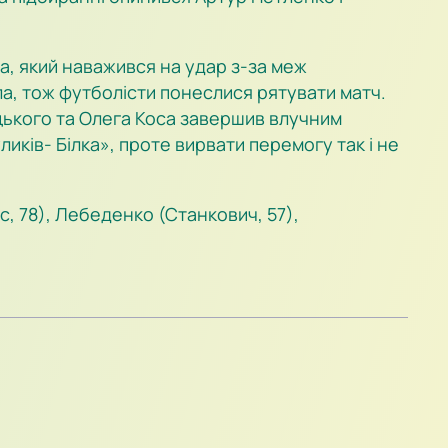
а, який наважився на удар з-за меж
ила, тож футболісти понеслися рятувати матч.
ецького та Олега Коса завершив влучним
иків- Білка», проте вирвати перемогу так і не
, 78), Лебеденко (Станкович, 57),