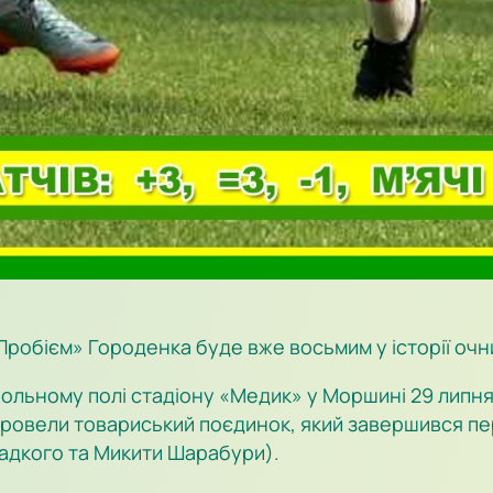
«Пробієм» Городенка буде вже восьмим у історії оч
льному полі стадіону «Медик» у Моршині 29 липня 2
провели товариський поєдинок, який завершився пе
ладкого та Микити Шарабури).