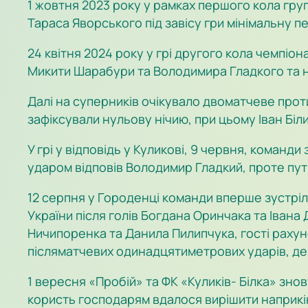
1 жовтня 2023 року у рамках першого кола гру
Тараса Яворського під завісу гри мінімальну 
24 квітня 2024 року у грі другого кола чемпіон
Микити Шарабури та Володимира Гладкого та 
Далі на суперників очікувало двоматчеве прот
зафіксували нульову нічию, при цьому Іван Біл
У грі у відповідь у Куликові, 9 червня, команд
ударом відповів Володимир Гладкий, проте пут
12 серпня у Городенці команди вперше зустріл
України після голів Богдана Оринчака та Івана
Ничипоренка та Данила Пилипчука, гості рахун
післяматчевих одинадцятиметрових ударів, де 
1 вересня «Пробій» та ФК «Куликів- Білка» знов
користь господарям вдалося вирішити наприкінц