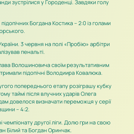
нди зустрілися у Городенці. Завдяки голу
 підопічних Богдана Костика – 2:0 із голами
орського.
країни. 3 червня на полі «Пробію» арбітри
лізував пенальті.
стислава Волошиновича своїм результативним
отримали підопічні Володиира Ковалюка.
ругого попереднього етапу розіграшу кубку
гому таймі після влучних ударів Олега
ндам довелося визначати переможця у серії
щини – 4:2.
рі чемпіонату другої ліги. Долю гри на свою
ан Білий та Богдан Оринчак.