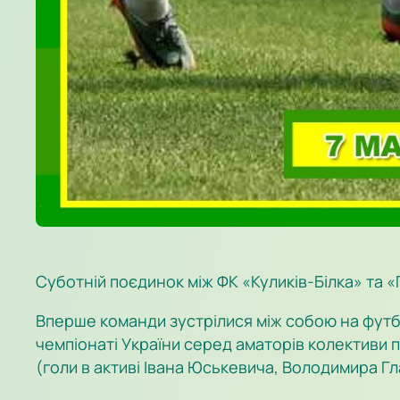
Суботній поєдинок між ФК «Куликів-Білка» та 
Вперше команди зустрілися між собою на футбо
чемпіонаті України серед аматорів колективи 
(голи в активі Івана Юськевича, Володимира Г