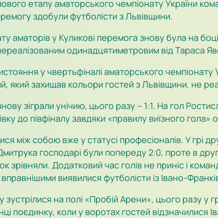
пового етапу аматорського чемпіонату України кома
перемогу здобули футболісти з Львівщини.
ату аматорів у Куликові перемога знову була на боці
нереалізованим одинадцятиметровим від Тараса Яв
истояння у чвертьфіналі аматорського чемпіонату У
ий, який захищав кольори гостей з Львівщини, не реа
и знову зіграли унічию, цього разу – 1:1. На гол Ро
івку до півфіналу завдяки «правилу виїзного гола» 
ися між собою вже у статусі професіоналів. У грі д
 Дмитрука господарі були попереду 2:0, проте в дру
ок зрівняли. Додатковий час голів не приніс і кома
вправнішими виявилися футболісти із Івано-Франків
у зустрілися на полі «Пробій Арени», цього разу у г
і поєдинку, коли у воротах гостей відзначилися Ів