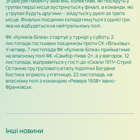
Згідно регламенту змагань, колективи, які посядуть у
групах перші місця зустрінуться у фіналі, а команди, які
у групах будуть другими – зійдуться у дуелі за третє
місце. Фінальні поєдинки складатимуться з однієї гри,
яка на відбудеться на нейтральному полі.
ФК «Куликів-Білка» стартує у турнірі у суботу, 2
листопада гостьовим поєдинком проти СК «Вільхівці».
У четвер, 7 листопада ФК «Куликів-Білка» прийматиме
на власному полі ФК «Самбір-Нива-2», а у вівторок, 12
листопада, відправиться у гості до «Скали 1911» Стрий.
Останню гру групового етапу підопічні Богдана
Костика зіграють у п’ятницю, 22 листопада, на
власному полі з командою «Ревера 1908» Івано-
Франківськ.
Інші новини