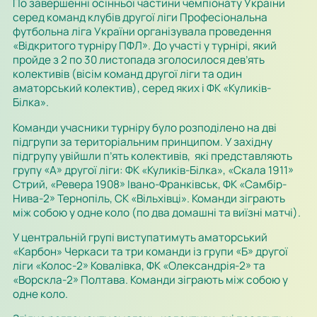
По завершенні осінньої частини чемпіонату України
серед команд клубів другої ліги Професіональна
футбольна ліга України організувала проведення
«Відкритого турніру ПФЛ». До участі у турнірі, який
пройде з 2 по 30 листопада зголосилося дев’ять
колективів (вісім команд другої ліги та один
аматорський колектив), серед яких і ФК «Куликів-
Білка».
Команди учасники турніру було розподілено на дві
підгрупи за територіальним принципом. У західну
підгрупу увійшли п’ять колективів, які представляють
групу «А» другої ліги: ФК «Куликів-Білка», «Скала 1911»
Стрий, «Ревера 1908» Івано-Франківськ, ФК «Самбір-
Нива-2» Тернопіль, СК «Вільхівці». Команди зіграють
між собою у одне коло (по два домашні та виїзні матчі).
У центральній групі виступатимуть аматорський
«Карбон» Черкаси та три команди із групи «Б» другої
ліги «Колос-2» Ковалівка, ФК «Олександрія-2» та
«Ворскла-2» Полтава. Команди зіграють між собою у
одне коло.