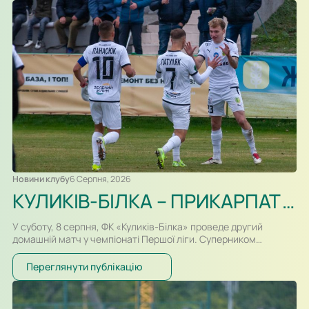
Новини клубу
6 Серпня, 2026
КУЛИКІВ-БІЛКА – ПРИКАРПАТТЯ-БЛАГО. ПРЕВ’Ю, ВІДЕОТРАНСЛЯЦІЯ
У суботу, 8 серпня, ФК «Куликів-Білка» проведе другий
домашній матч у чемпіонаті Першої ліги. Суперником
команди Сергія Атласюка стане івано-франківське
«Прикарпаття-Благо». Поєдинок на «Арені Куликів»
Переглянути публікацію
розпочнеться о 16:30. Для суперників це буде перша
офіційна зустріч в історії. Раніше команди перетиналися
лише у контрольних матчах. Старт сезону для команд