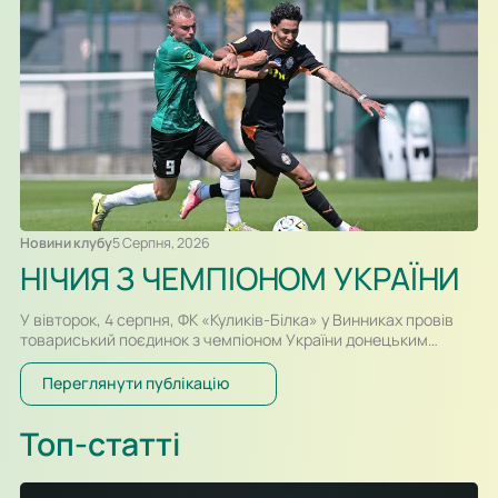
вийшов різним. Новачок Першої ліги «Куликів-Білка» у…
Новини клубу
5 Серпня, 2026
НІЧИЯ З ЧЕМПІОНОМ УКРАЇНИ
У вівторок, 4 серпня, ФК «Куликів-Білка» у Винниках провів
товариський поєдинок з чемпіоном України донецьким
«Шахтарем». Перший тайм спарингу, який відбувався у
форматі два тайми по 30-ть хвилин, проходив за переваги
Переглянути публікацію
гравців «Шахтаря», які більше контролювали м’яч і частіше
загрожували воротам. Так, в одному із епізодів після удару
Топ-статті
Олександра Караваєва м’яч потрапив у стійку воріт…