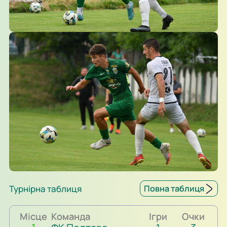
Турнірна таблиця
Повна таблиця
Місце
Команда
Ігри
Очки