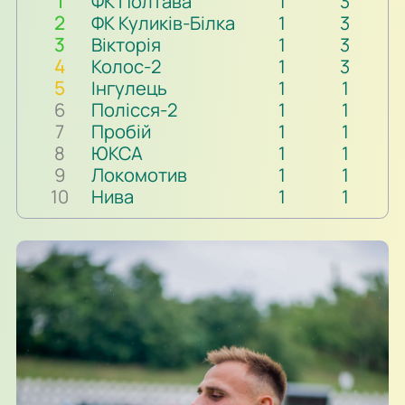
1
ФК Полтава
1
3
2
ФК Куликів-Білка
1
3
3
Вікторія
1
3
4
Колос-2
1
3
5
Інгулець
1
1
6
Полісся-2
1
1
7
Пробій
1
1
8
ЮКСА
1
1
9
Локомотив
1
1
10
Нива
1
1