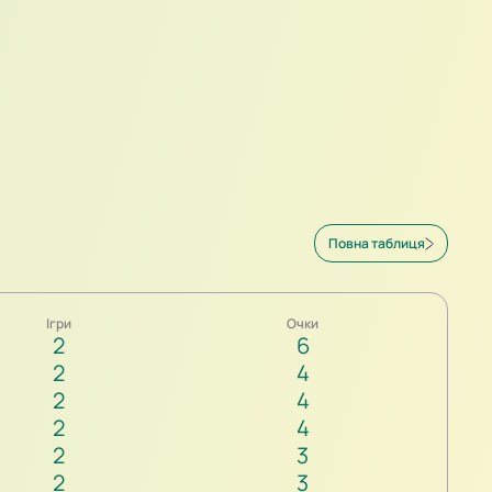
Повна таблиця
Ігри
Очки
2
6
2
4
2
4
2
4
2
3
2
3