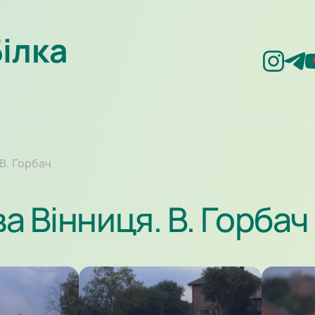
Білка
 В. Горбач
ва Вінниця. В. Горбач