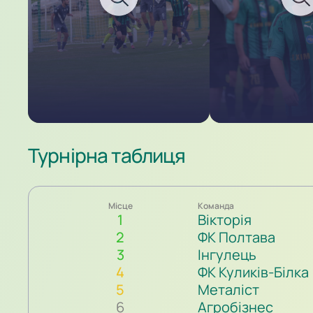
Турнірна таблиця
Місце
Команда
1
Вікторія
2
ФК Полтава
3
Інгулець
4
ФК Куликів-Білка
5
Металіст
6
Агробізнес