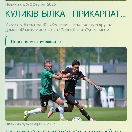
Новини клубу
6 Серпня, 2026
КУЛИКІВ-БІЛКА – ПРИКАРПАТТЯ-БЛАГО. ПРЕВ’Ю, ВІДЕОТРАНСЛЯЦІЯ
У суботу, 8 серпня, ФК «Куликів-Білка» проведе другий
домашній матч у чемпіонаті Першої ліги. Суперником
команди Сергія Атласюка стане івано-франківське
«Прикарпаття-Благо». Поєдинок на «Арені Куликів»
Переглянути публікацію
розпочнеться о 16:30. Для суперників це буде перша
офіційна зустріч в історії. Раніше команди перетиналися
лише у контрольних матчах. Старт сезону для команд
вийшов різним. Новачок Першої ліги «Куликів-Білка» у…
Новини клубу
5 Серпня, 2026