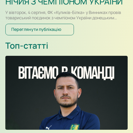
НІЧИЯ З ЧЕМПІОНОМ УКРАЇНИ
У вівторок, 4 серпня, ФК «Куликів-Білка» у Винниках провів
товариський поєдинок з чемпіоном України донецьким
«Шахтарем». Перший тайм спарингу, який відбувався у
форматі два тайми по 30-ть хвилин, проходив за переваги
Переглянути публікацію
гравців «Шахтаря», які більше контролювали м’яч і частіше
загрожували воротам. Так, в одному із епізодів після удару
Топ-статті
Олександра Караваєва м’яч потрапив у стійку воріт…