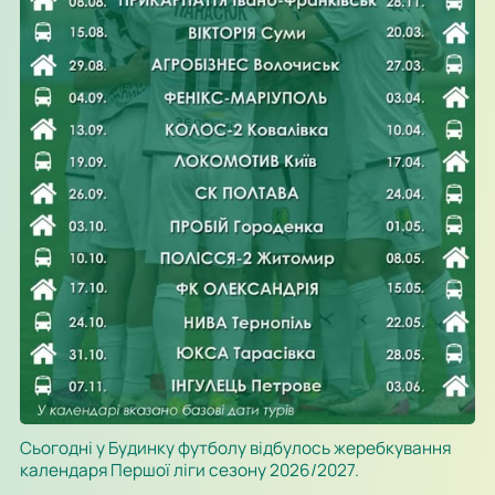
Сьогодні у Будинку футболу відбулось жеребкування
календаря Першої ліги сезону 2026/2027.