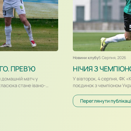
Новини клубу
5 Серпня, 2026
ГО. ПРЕВ’Ю
НІЧИЯ З ЧЕМПІОН
й домашній матч у
У вівторок, 4 серпня, ФК 
тласюка стане івано-
поєдинок з чемпіоном Укр
ні Куликів» розпочнеться
який відбувався у форматі
 в історії. Раніше команди
гравців «Шахтаря», які бі
Переглянути публікац
ону для команд вийшов
воротам. Так, в одному із
потрапив у стійку воріт…