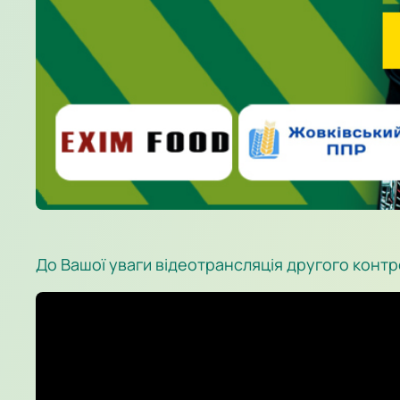
До Вашої уваги відеотрансляція другого контр