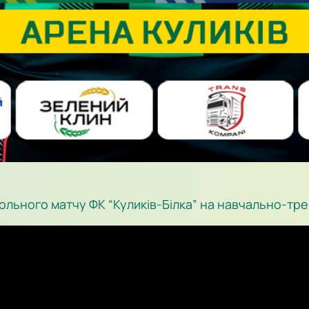
ольного матчу ФК “Куликів-Білка” на навчально-тре