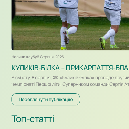
Новини клубу
6 Серпня, 2026
КУЛИКІВ-БІЛКА – ПРИКАРПАТТЯ-БЛА
У суботу, 8 серпня, ФК «Куликів-Білка» проведе други
чемпіонаті Першої ліги. Суперником команди Сергія А
франківське «Прикарпаття-Благо». Поєдинок на «Аре
о 16:30. Для суперників це буде перша офіційна зустріч
Переглянути публікацію
перетиналися лише у контрольних матчах. Старт сез
різним. Новачок Першої ліги «Куликів-Білка» у…
Топ-статті