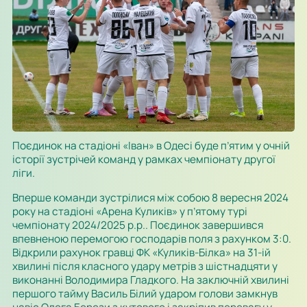
Поєдинок на стадіоні «Іван» в Одесі буде п’ятим у очній
історії зустрічей команд у рамках чемпіонату другої
ліги.
Вперше команди зустрілися між собою 8 вересня 2024
року на стадіоні «Арена Куликів» у п’ятому турі
чемпіонату 2024/2025 р.р.. Поєдинок завершився
впевненою перемогою господарів поля з рахунком 3:0.
Відкрили рахунок гравці ФК «Куликів-Білка» на 31-ій
хвилині після класного удару метрів з шістнадцяти у
виконанні Володимира Гладкого. На заключній хвилині
першого тайму Василь Білий ударом голови замкнув