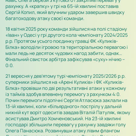
навіс Олега Берези з кутового і закріпив перевагу у
рахунку. А «крапку» у грі на 65-ій хвилині поставив
Сергій Копил, який влучним ударом завершив швидку
багатоходову атаку своєї команди.
18 квітня 2025 року команди зійшлися на полі стадіону
«Іван» у Одесі у грі другого кола чемпіонату 2024/2025
р.р. Протягом усього поєдинку гравці ФК «Куликів-
Білка» володіли ігровою та територіальною первагою і
мали ледь не десяток чудових нагод забити, однак…
Фінальний свисток арбітра зафіксував «суху» нічию –
0:0.
21 вересня у дев’ятому турі чемпіонату 2025/2026 р.р.
суперники зійшлися на «Арені Куликів» і ФК «Куликів-
Білка» провівши по дві результативні атаки у кожному
із таймів здобув впевнену перемогу з рахунком 4:0.
Почин перемоги підопічні Сергія Атласюка заклали на
13-ій хвилині, коли «більярдного» пострілу у дальній
нижній кут воріт одеситів завдав Віталій Патуляк, якому
асистував Дмитро Хомченовський. На 23-ій хвилині
господарі збільшили перевагу у рахунку завдяки голу
Олега Панасюка. Розвинувши атаку лівим флангом