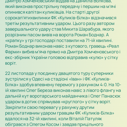
Дмитро Хомченовський віддав на Даниїла Волкова,
який виконав прострільну передачу і першим на м’ячі
опинився капітан куликівців. На старті другої
сорокап’ятихвилинки ФК «Куликів-Білка» відзначився
третім результативним ударом. Цього разу автором
завершального удару став Микита Шарабура, якого
розрізним пасом вивів на ворота Роман Боднар. А
«крапку» у грі господарі поставили на 71-ій хвилині.
Роман Боднар виконав навіс з кутового, гравець «Реал
Фарми» вибив м’яча прямо на Дмитра Хомченовського і
екс-збірник України головою відправив «кулю» у сітку
воріт.
22 листопада у поєдинку двацятого туру суперники
зустрілися у Одесі на стадіоні «Іван» і ФК «Куликів-
Білка» здобув впевнену перемогу з рахунком 4:0. На 10-
ій хвилині Олег Береза виконав навіс з лівого флангу на
дальній кут воротарського майданчика і Олег Панасюк
ударом в дотик спрямував «круглого» у сітку воріт.
Закріпити свою перевагу у рахунку другим
результативним ударом гравцям ФК «Куликів-Білка»
вдалося на 32-ій хвилині, коли Віталій Патуляк
обігрався з Олегом Косом і завдав прицільного