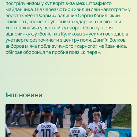
пострілу низом у кут воріт з-за меж штрафного
майданчика. Ще через чотири хвилин свій «автограф» у
воротах «Реал Фарми» залишив Сергій Копил, який
обійшов декількох суперників і ударом з лівою ноги
«поклав» м’яча у верхній кут воріт. Одразу після
відпочинку футболісти з Куликова змусили господарів
учетверте розпочинати з центру поля. Даниїл Волков
виборов м’яча поблизу чужого «карного» майданчика,
обіграв оборонця та пробив повз «кіпера».
Інші новини