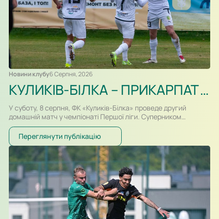
Новини клубу
6 Серпня, 2026
КУЛИКІВ-БІЛКА – ПРИКАРПАТТЯ-БЛАГО. ПРЕВ’Ю
У суботу, 8 серпня, ФК «Куликів-Білка» проведе другий
домашній матч у чемпіонаті Першої ліги. Суперником
команди Сергія Атласюка стане івано-франківське
«Прикарпаття-Благо». Поєдинок на «Арені Куликів»
Переглянути публікацію
розпочнеться о 16:30. Для суперників це буде перша
офіційна зустріч в історії. Раніше команди перетиналися
лише у контрольних матчах. Старт сезону для команд
вийшов різним. Новачок Першої ліги «Куликів-Білка» у…