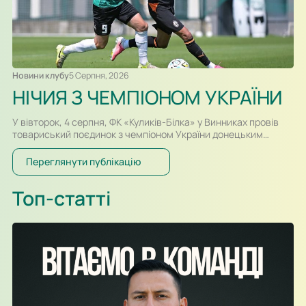
Новини клубу
5 Серпня, 2026
НІЧИЯ З ЧЕМПІОНОМ УКРАЇНИ
У вівторок, 4 серпня, ФК «Куликів-Білка» у Винниках провів
товариський поєдинок з чемпіоном України донецьким
«Шахтарем». Перший тайм спарингу, який відбувався у
форматі два тайми по 30-ть хвилин, проходив за переваги
Переглянути публікацію
гравців «Шахтаря», які більше контролювали м’яч і частіше
загрожували воротам. Так, в одному із епізодів після удару
Топ-статті
Олександра Караваєва м’яч потрапив у стійку воріт…