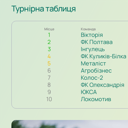
Турнірна таблиця
Місце
Команда
1
Вікторія
2
ФК Полтава
3
Інгулець
4
ФК Куликів-Білка
5
Металіст
6
Агробізнес
7
Колос-2
8
ФК Олександрія
9
ЮКСА
10
Локомотив