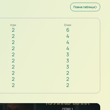
Повна таблиця
Ігри
Очки
2
6
2
4
2
4
2
4
2
3
2
3
2
3
2
2
2
2
2
2