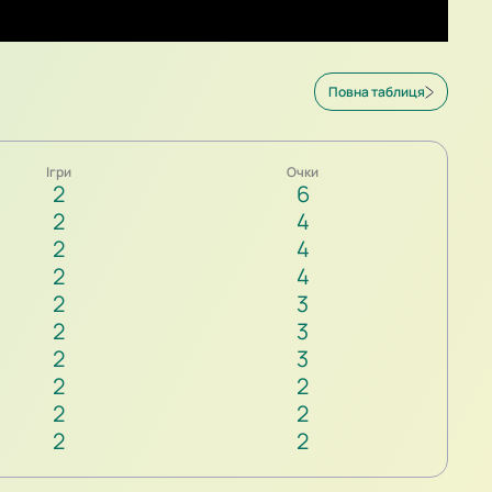
Повна таблиця
Ігри
Очки
2
6
2
4
2
4
2
4
2
3
2
3
2
3
2
2
2
2
2
2