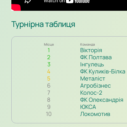
Турнірна таблиця
Місце
Команда
1
Вікторія
2
ФК Полтава
3
Інгулець
4
ФК Куликів-Білка
5
Металіст
6
Агробізнес
7
Колос-2
8
ФК Олександрія
9
ЮКСА
10
Локомотив