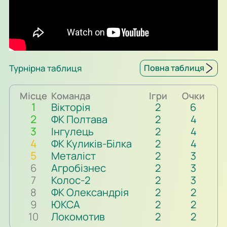
Турнірна таблиця
Повна таблиця
Місце
Команда
Ігри
Очки
1
Вікторія
2
6
2
ФК Полтава
2
4
3
Інгулець
2
4
4
ФК Куликів-Білка
2
4
5
Металіст
2
3
6
Агробізнес
2
3
7
Колос-2
2
3
8
ФК Олександрія
2
2
9
ЮКСА
2
2
10
Локомотив
2
2