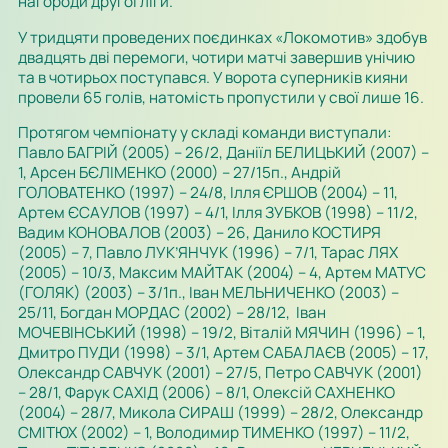
нагороди другої ліги.
У тридцяти проведених поєдинках «Локомотив» здобув
двадцять дві перемоги, чотири матчі завершив унічию
та в чотирьох поступався. У ворота суперників кияни
провели 65 голів, натомість пропустили у свої лише 16.
Протягом чемпіонату у складі команди виступали:
Павло БАГРІЙ (2005) – 26/2, Даніїл БЕЛИЦЬКИЙ (2007) –
1, Арсен БЄЛІМЕНКО (2000) – 27/15п., Андрій
ГОЛОВАТЕНКО (1997) – 24/8, Ілля ЄРШОВ (2004) – 11,
Артем ЄСАУЛОВ (1997) – 4/1, Ілля ЗУБКОВ (1998) – 11/2,
Вадим КОНОВАЛОВ (2003) – 26, Данило КОСТИРЯ
(2005) – 7, Павло ЛУК’ЯНЧУК (1996) – 7/1, Тарас ЛЯХ
(2005) – 10/3, Максим МАЙТАК (2004) – 4, Артем МАТУС
(ГОЛЯК) (2003) – 3/1п., Іван МЕЛЬНИЧЕНКО (2003) –
25/11, Богдан МОРДАС (2002) – 28/12, Іван
МОЧЕВІНСЬКИЙ (1998) – 19/2, Віталій МЯЧИН (1996) – 1,
Дмитро ПУДИ (1998) – 3/1, Артем САБАЛАЄВ (2005) – 17,
Олександр САВЧУК (2001) – 27/5, Петро САВЧУК (2001)
– 28/1, Фарук САХІД (2006) – 8/1, Олексій САХНЕНКО
(2004) – 28/7, Микола СИРАШ (1999) – 28/2, Олександр
СМІТЮХ (2002) – 1, Володимир ТИМЕНКО (1997) – 11/2,