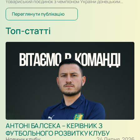
товариський поєдинок з чемпіоном України донецьким
«Шахтарем». Перший тайм спарингу, який відбувався у
форматі два тайми по 30-ть хвилин, проходив за переваги
Переглянути публікацію
гравців «Шахтаря», які більше контролювали м’яч і частіше
загрожували воротам. Так, в одному із епізодів після удару
Топ-статті
Олександра Караваєва м’яч потрапив у стійку воріт…
АНТОНІ БАЛСЕКА – КЕРІВНИК З
ФУТБОЛЬНОГО РОЗВИТКУ КЛУБУ
Новини клубу
24 Липня, 2026