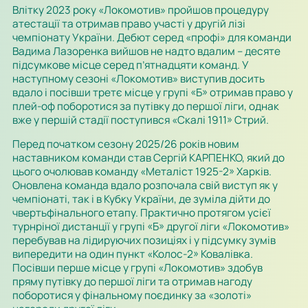
Влітку 2023 року «Локомотив» пройшов процедуру
атестації та отримав право участі у другій лізі
чемпіонату України. Дебют серед «профі» для команди
Вадима Лазоренка вийшов не надто вдалим – десяте
підсумкове місце серед п’ятнадцяти команд. У
наступному сезоні «Локомотив» виступив досить
вдало і посівши третє місце у групі «Б» отримав право у
плей-оф поборотися за путівку до першої ліги, однак
вже у першій стадії поступився «Скалі 1911» Стрий.
Перед початком сезону 2025/26 років новим
наставником команди став Сергій КАРПЕНКО, який до
цього очолював команду «Металіст 1925-2» Харків.
Оновлена команда вдало розпочала свій виступ як у
чемпіонаті, так і в Кубку України, де зуміла дійти до
чвертьфінального етапу. Практично протягом усієї
турнріної дистанції у групі «Б» другої ліги «Локомотив»
перебував на лідируючих позиціях і у підсумку зумів
випередити на один пункт «Колос-2» Ковалівка.
Посівши перше місце у групі «Локомотив» здобув
пряму путівку до першої ліги та отримав нагоду
поборотися у фінальному поєдинку за «золоті»