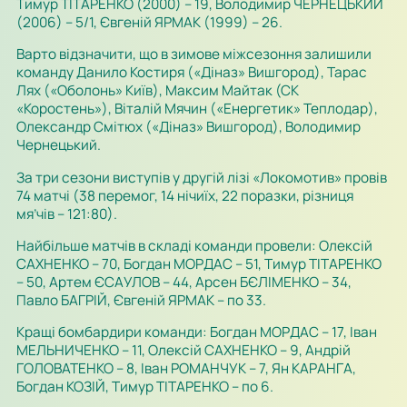
Тимур ТІТАРЕНКО (2000) – 19, Володимир ЧЕРНЕЦЬКИЙ
(2006) – 5/1, Євгеній ЯРМАК (1999) – 26.
Варто відзначити, що в зимове міжсезоння залишили
команду Данило Костиря («Діназ» Вишгород), Тарас
Лях («Оболонь» Київ), Максим Майтак (СК
«Коростень»), Віталій Мячин («Енергетик» Теплодар),
Олександр Смітюх («Діназ» Вишгород), Володимир
Чернецький.
За три сезони виступів у другій лізі «Локомотив» провів
74 матчі (38 перемог, 14 нічиїх, 22 поразки, різниця
мя’чів – 121:80).
Найбільше матчів в складі команди провели: Олексій
САХНЕНКО – 70, Богдан МОРДАС – 51, Тимур ТІТАРЕНКО
– 50, Артем ЄСАУЛОВ – 44, Арсен БЄЛІМЕНКО – 34,
Павло БАГРІЙ, Євгеній ЯРМАК – по 33.
Кращі бомбардири команди: Богдан МОРДАС – 17, Іван
МЕЛЬНИЧЕНКО – 11, Олексій САХНЕНКО – 9, Андрій
ГОЛОВАТЕНКО – 8, Іван РОМАНЧУК – 7, Ян КАРАНГА,
Богдан КОЗІЙ, Тимур ТІТАРЕНКО – по 6.