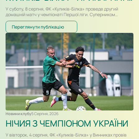
У суботу, 8 серпня, ФК «Куликів-Білка» проведе другий
домашній матч у чемпіонаті Першої ліги. Суперником
команди Сергія Атласюка стане івано-франківське
«Прикарпаття-Благо». Поєдинок на «Арені Куликів»
Переглянути публікацію
розпочнеться о 16:30. Для суперників це буде перша
офіційна зустріч в історії. Раніше команди перетиналися
лише у контрольних матчах. Старт сезону для команд
вийшов різним. Новачок Першої ліги «Куликів-Білка» у…
Новини клубу
5 Серпня, 2026
НІЧИЯ З ЧЕМПІОНОМ УКРАЇНИ
У вівторок, 4 серпня, ФК «Куликів-Білка» у Винниках провів