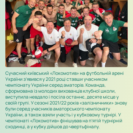
Сучасний київський «Локомотив» на футбольній арені
України з’явився у 2021 році ставши учасником
чемпіонату України серед аматорів. Команда,
сформована із молодих вихованців клубної школи,
виступила невдало і посіла останнє, десяте місце у
своїй групі. У сезоні 2021/22 років «залізничники» знову
були серед учасників аматорського чемпіонату
України, а також взяли участь і у кубковому турнірі. У
чемпіонаті «Локомотив» фінішував на п’ятій турнірній
сходинці, а у кубку дійшов до чвертьфіналу.