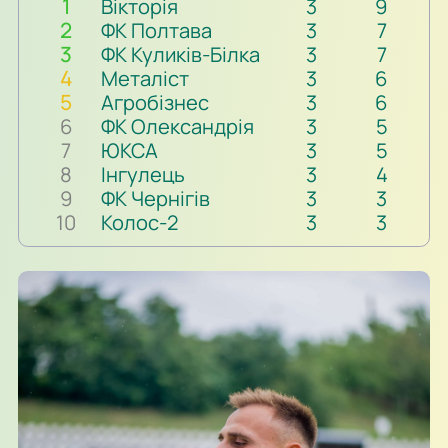
1
Вікторія
3
9
2
ФК Полтава
3
7
3
ФК Куликів-Білка
3
7
4
Металіст
3
6
5
Агробізнес
3
6
6
ФК Олександрія
3
5
7
ЮКСА
3
5
8
Інгулець
3
4
9
ФК Чернігів
3
3
10
Колос-2
3
3