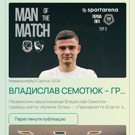
Новини клубу
9 Серпня, 2026
ВЛАДИСЛАВ СЕМОТЮК – ГРАВЕЦЬ МАТЧУ
Півзахисник нашої команди Владислав Семотюк –
гравець матчу «Куликів-Білка» – «Прикарпаття-Благо» за
версією інформаційного партнера ПФЛ, порталу
SportArena. У грі проти своєї колишньої команди
Переглянути публікацію
Владислав відзначився одразу двома результативними
ударами та допоміг ФК «Куликів-Білка» здобути перемогу!