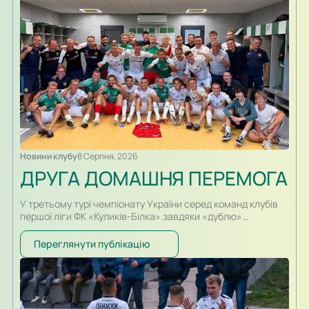
Новини клубу
8 Серпня, 2026
ДРУГА ДОМАШНЯ ПЕРЕМОГА
У третьому турі чемпіонату України серед команд клубів
першої ліги ФК «Куликів-Білка» завдяки «дублю»
Владислава Семотюка з рахунком 2:1 на стадіоні «Арена
Куликів» здолав «Прикарпаття-Благо» Івано-Франківськ.
Переглянути публікацію
В перші хвилини гри більш активними виглядали гості, які
більше перебували з м’ячем і намагалися знайти шлях до
воріт Романа Данковича. Надійно зігравши в обороні
куликівці відповіли гострою атакою,…