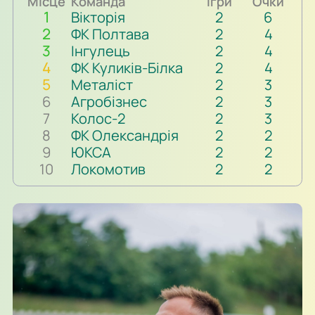
Місце
Команда
Ігри
Очки
1
Вікторія
2
6
2
ФК Полтава
2
4
3
Інгулець
2
4
4
ФК Куликів-Білка
2
4
5
Металіст
2
3
6
Агробізнес
2
3
7
Колос-2
2
3
8
ФК Олександрія
2
2
9
ЮКСА
2
2
10
Локомотив
2
2