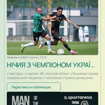
лише у контрольних матчах. Старт сезону для команд
вийшов різним. Новачок Першої ліги «Куликів-Білка» у…
Новини клубу
5 Серпня, 2026
НІЧИЯ З ЧЕМПІОНОМ УКРАЇНИ
У вівторок, 4 серпня, ФК «Куликів-Білка» у Винниках провів
товариський поєдинок з чемпіоном України донецьким
«Шахтарем». Перший тайм спарингу, який відбувався у
форматі два тайми по 30-ть хвилин, проходив за переваги
Переглянути публікацію
гравців «Шахтаря», які більше контролювали м’яч і
частіше загрожували воротам. Так, в одному із епізодів
після удару Олександра Караваєва м’яч потрапив у стійку
воріт…