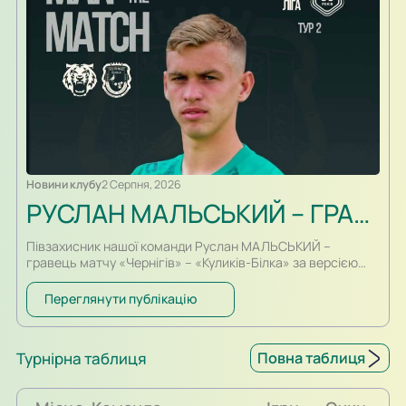
Новини клубу
2 Серпня, 2026
РУСЛАН МАЛЬСЬКИЙ – ГРАВЕЦЬ МАТЧУ
Півзахисник нашої команди Руслан МАЛЬСЬКИЙ –
гравець матчу «Чернігів» – «Куликів-Білка» за версією
інформаційного партнера ПФЛ, порталу SportArena. У грі
в Чернігові Руслан вийшов на футбольне поле з лави
Переглянути публікацію
запасних і невдовзі красивим обвідним ударом зумів
зрівняти рахунок.
Турнірна таблиця
Повна таблиця