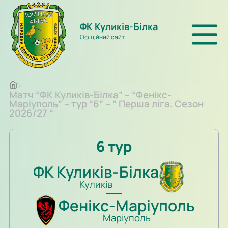
ФК Куликів-Білка
Офіційний сайт
Матч “ФК Куликів-Білка” – “Фенікс-
Маріуполь” – тур “6” – ” Перша ліга. Сезон
2026/27 “
6 тур
ФК Куликів-Білка
Куликів
Фенікс-Маріуполь
Маріуполь