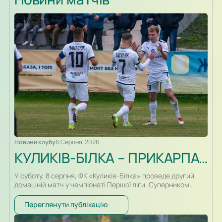
Новини клубу
6 Серпня, 2026
КУЛИКІВ-БІЛКА – ПРИКАРПАТТЯ-БЛАГО. ПРЕВ’Ю
У суботу, 8 серпня, ФК «Куликів-Білка» проведе другий
домашній матч у чемпіонаті Першої ліги. Суперником
команди Сергія Атласюка стане івано-франківське
«Прикарпаття-Благо». Поєдинок на «Арені Куликів»
Переглянути публікацію
розпочнеться о 16:30. Для суперників це буде перша
офіційна зустріч в історії. Раніше команди перетиналися