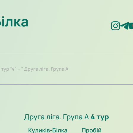
Білка
тур “4” – ” Друга ліга. Група А “
Друга ліга. Група А
4 тур
Куликів-Білка
Пробій