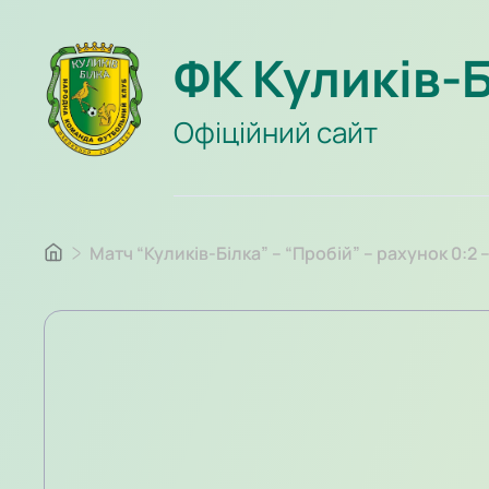
ФК Куликів-
Офіційний сайт
Матч “Куликів-Білка” – “Пробій” – рахунок 0:2 – 