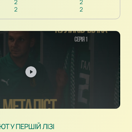
2
2
2
2
Т У ПЕРШІЙ ЛІЗІ