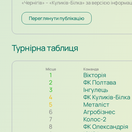
«Чернігів» – «Куликів-Білка» за версією інформа
порталу SportArena. У грі в Чернігові Руслан вий
лави запасних і невдовзі красивим обвідним удар
Переглянути публікацію
рахунок.
Турнірна таблиця
Місце
Команда
1
Вікторія
2
ФК Полтава
3
Інгулець
4
ФК Куликів-Білка
5
Металіст
6
Агробізнес
7
Колос-2
8
ФК Олександрія