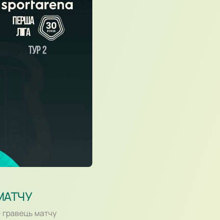
МАТЧУ
 гравець матчу