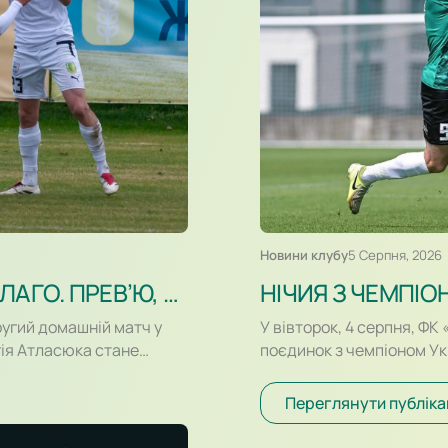
Новини клубу
5 Серпня, 2026
КУЛИКІВ-БІЛКА – ПРИКАРПАТТЯ-БЛАГО. ПРЕВ’Ю, ВІДЕОТРАНСЛЯЦІЯ
НІЧИЯ З ЧЕМПІО
ругий домашній матч у
У вівторок, 4 серпня, ФК
гія Атласюка стане
поєдинок з чемпіоном У
к на «Арені Куликів»
спарингу, який відбувавс
ша офіційна зустріч в
за переваги гравців «Шах
Переглянути публіка
трольних матчах. Старт
загрожували воротам. Так
 ліги «Куликів-Білка» у…
Караваєва м’яч потрапив 