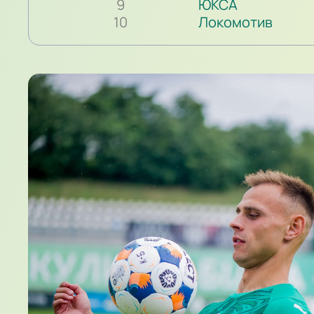
9
ЮКСА
10
Локомотив