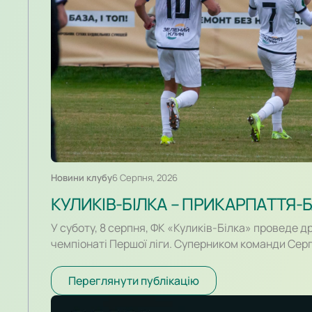
Новини клубу
6 Серпня, 2026
У суботу, 8 серпня, ФК «Куликів-Білка» проведе д
чемпіонаті Першої ліги. Суперником команди Сер
івано-франківське «Прикарпаття-Благо». Поєдино
розпочнеться о 16:30. Для суперників це буде пер
Переглянути публікацію
історії. Раніше команди перетиналися лише у кон
сезону для команд вийшов різним. Новачок Першої