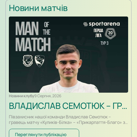
Новини матчів
Новини клубу
9 Серпня, 2026
ВЛАДИСЛАВ СЕМОТЮК – ГРАВЕЦЬ МАТЧУ
Півзахисник нашої команди Владислав Семотюк –
гравець матчу «Куликів-Білка» – «Прикарпаття-Благо» за
версією інформаційного партнера ПФЛ, порталу
SportArena. У грі проти своєї колишньої команди
Переглянути публікацію