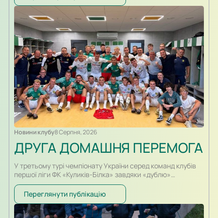
Владислав відзначився одразу двома результативними
ударами та допоміг ФК «Куликів-Білка» здобути перемогу!
Новини клубу
8 Серпня, 2026
ДРУГА ДОМАШНЯ ПЕРЕМОГА
У третьому турі чемпіонату України серед команд клубів
першої ліги ФК «Куликів-Білка» завдяки «дублю»
Владислава Семотюка з рахунком 2:1 на стадіоні «Арена
Куликів» здолав «Прикарпаття-Благо» Івано-Франківськ.
Переглянути публікацію
В перші хвилини гри більш активними виглядали гості, які
більше перебували з м’ячем і намагалися знайти шлях до