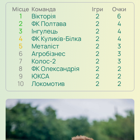
Місце
Команда
Ігри
Очки
1
Вікторія
2
6
2
ФК Полтава
2
4
3
Інгулець
2
4
4
ФК Куликів-Білка
2
4
5
Металіст
2
3
6
Агробізнес
2
3
7
Колос-2
2
3
8
ФК Олександрія
2
2
9
ЮКСА
2
2
10
Локомотив
2
2