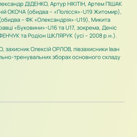
ександр ДІДЕНКО, Артур НІКІТІН, Артем ПІШАК
ій ОКОЧА (обидва – «Полісся»-U19 Житомир),
(обидва – ФК «Олександрія»-U19), Микита
авці «Буковини»-U16 та U17, зокрема, Деніс
ЕНЧУК та Родіон ШКЛЯРУК (усі – 2008 р.н.).
О, захисник Олексій ОРЛОВ, півзахисники Іван
ально-тренувальних зборах основного складу