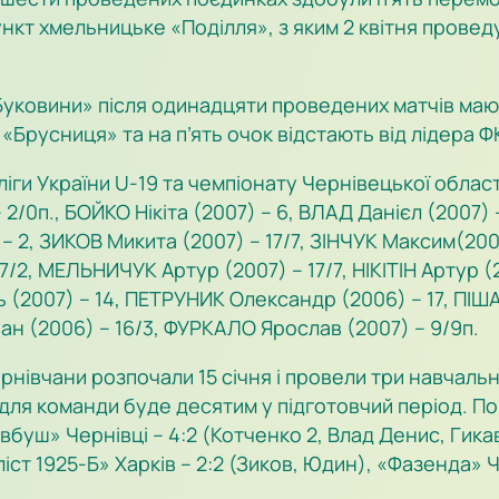
нкт хмельницьке «Поділля», з яким 2 квітня проведу
«Буковини» після одинадцяти проведених матчів мают
«Брусниця» та на п’ять очок відстають від лідера 
іги України U-19 та чемпіонату Чернівецької облас
– 2/0п., БОЙКО Нікіта (2007) – 6, ВЛАД Данієл (2007
 2, ЗИКОВ Микита (2007) – 17/7, ЗІНЧУК Максим(2007)
/2, МЕЛЬНИЧУК Артур (2007) – 17/7, НІКІТІН Артур (2
(2007) – 14, ПЕТРУНИК Олександр (2006) – 17, ПІША
ван (2006) – 16/3, ФУРКАЛО Ярослав (2007) – 9/9п.
ернівчани розпочали 15 січня і провели три навчал
 для команди буде десятим у підготовчий період. П
овбуш» Чернівці – 4:2 (Котченко 2, Влад Денис, Гикав
іст 1925-Б» Харків – 2:2 (Зиков, Юдин), «Фазенда» Че