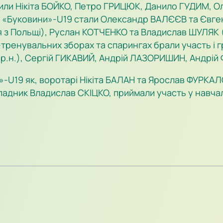
шили Нікіта БОЙКО, Петро ГРИЦЮК, Данило ГУДИМ, Ол
«Буковини»-U19 стали Олександр ВАЛЄЄВ та Євген
 з Польщі), Руслан КОТЧЕНКО та Владислав ШУЛЯК 
тренувальних зборах та спарингах брали участь і гр
.н.), Сергій ГИКАВИЙ, Андрій ЛАЗОРИШИН, Андрій Ф
ни»-U19 як, воротарі Нікіта БАЛАН та Ярослав ФУРКАЛ
падник Владислав СКІЦКО, приймали участь у навч