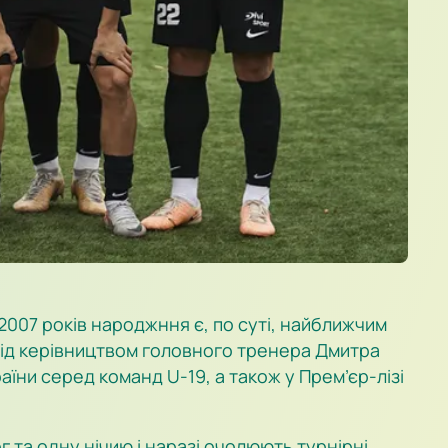
007 років народжння є, по суті, найближчим
 Під керівництвом головного тренера Дмитра
їни серед команд U-19, а також у Прем’єр-лізі
 та одну нічию і наразі очолюють турнірні