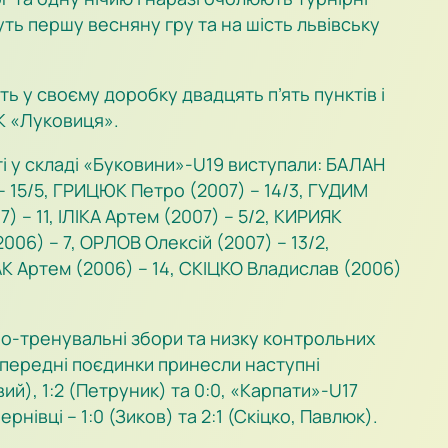
ть першу весняну гру та на шість львівську
ь у своєму доробку двадцять п’ять пунктів і
ФК «Луковиця».
ті у складі «Буковини»-U19 виступали: БАЛАН
) – 15/5, ГРИЦЮК Петро (2007) – 14/3, ГУДИМ
 – 11, ІЛІКА Артем (2007) – 5/2, КИРИЯК
006) – 7, ОРЛОВ Олексій (2007) – 13/2,
К Артем (2006) – 14, СКІЦКО Владислав (2006)
ьно-тренувальні збори та низку контрольних
опередні поєдинки принесли наступні
ий), 1:2 (Петруник) та 0:0, «Карпати»-U17
рнівці – 1:0 (Зиков) та 2:1 (Скіцко, Павлюк).