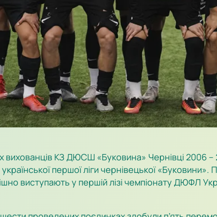
х вихованців КЗ ДЮСШ «Буковина» Чернівці 2006 – 2
в української першої ліги чернівецької «Буковини».
шно виступають у першій лізі чемпіонату ДЮФЛ Укра
у шести проведених поєдинках здобули п’ять перемог