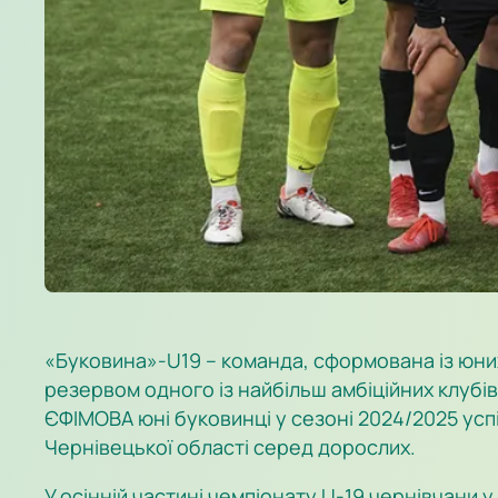
«Буковина»-U19 – команда, сформована із юни
резервом одного із найбільш амбіційних клубі
ЄФІМОВА юні буковинці у сезоні 2024/2025 успі
Чернівецької області серед дорослих.
У осінній частині чемпіонату U-19 чернівчани 