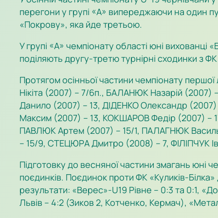
перегони у групі «А» випереджаючи на один пу
«Покрову», яка йде третьою.
У групі «А» чемпіонату області юні вихованці 
поділяють другу-третю турнірні сходинки з ФК 
Протягом осінньої частини чемпіонату першої л
Нікіта (2007) – 7/6п., БАЛАНЮК Назарій (2007) 
Данило (2007) – 13, ДІДЕНКО Олександр (2007) –
Максим (2007) – 13, КОКШАРОВ Федір (2007) – 17
ПАВЛЮК Артем (2007) – 15/1, ПАЛАГНЮК Василь 
– 15/9, СТЕЦЮРА Дмитро (2008) – 7, ФІЛІПЧУК І
Підготовку до весняної частини змагань юні ч
поєдинків. Поєдинок проти ФК «Куликів-Білка»
результати: «Верес»-U19 Рівне – 0:3 та 0:1, «Д
Львів – 4:2 (Зиков 2, Котченко, Кермач), «Метал