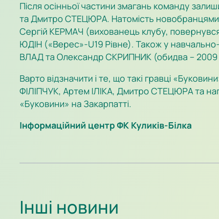
Після осінньої частини змагань команду зали
та Дмитро СТЕЦЮРА. Натомість новобранцями 
Сергій КЕРМАЧ (вихованець клубу, повернувся
ЮДІН («Верес»-U19 Рівне). Також у навчально-
ВЛАД та Олександр СКРИПНИК (обидва – 2009 р
Варто відзначити і те, що такі гравці «Букови
ФІЛІПЧУК, Артем ІЛІКА, Дмитро СТЕЦЮРА та на
«Буковини» на Закарпатті.
Інформаційний центр ФК Куликів-Білка
Інші новини