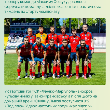
тренеру команди Максиму Фещуку довелося
формувати команду із «вільних агентів» практично за
тиждень до старту чемпіонату.
У стартовій грі ФСК «Фенікс-Маріуполь» виборов
нульову нічию у Івано-Франківську, а після цього на
домашній арені «СКІФ» у Львові поступився 0:2
«Поділлю». У двох наступних поєдинках підопічні