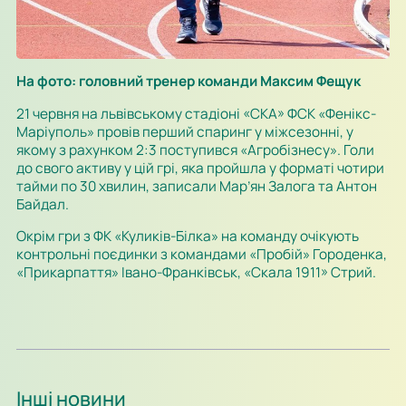
На фото: головний тренер команди Максим Фещук
21 червня на львівському стадіоні «СКА» ФСК «Фенікс-
Маріуполь» провів перший спаринг у міжсезонні, у
якому з рахунком 2:3 поступився «Агробізнесу». Голи
до свого активу у цій грі, яка пройшла у форматі чотири
тайми по 30 хвилин, записали Мар’ян Залога та Антон
Байдал.
Окрім гри з ФК «Куликів-Білка» на команду очікують
контрольні поєдинки з командами «Пробій» Городенка,
«Прикарпаття» Івано-Франківськ, «Скала 1911» Стрий.
Інші новини