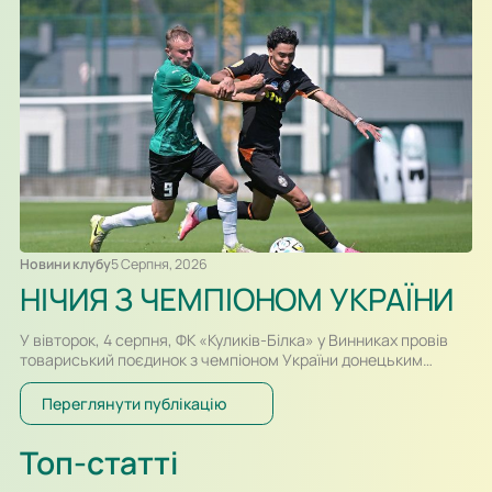
лише у контрольних матчах. Старт сезону для команд
вийшов різним. Новачок Першої ліги «Куликів-Білка» у…
Новини клубу
5 Серпня, 2026
НІЧИЯ З ЧЕМПІОНОМ УКРАЇНИ
У вівторок, 4 серпня, ФК «Куликів-Білка» у Винниках провів
товариський поєдинок з чемпіоном України донецьким
«Шахтарем». Перший тайм спарингу, який відбувався у
форматі два тайми по 30-ть хвилин, проходив за переваги
Переглянути публікацію
гравців «Шахтаря», які більше контролювали м’яч і частіше
загрожували воротам. Так, в одному із епізодів після удару
Топ-статті
Олександра Караваєва м’яч потрапив у стійку воріт…