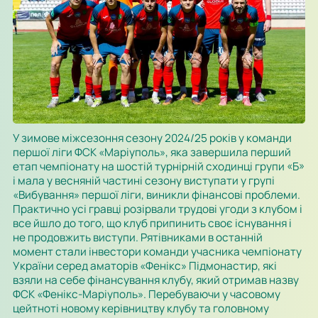
У зимове міжсезоння сезону 2024/25 років у команди
першої ліги ФСК «Маріуполь», яка завершила перший
етап чемпіонату на шостій турнірній сходинці групи «Б»
і мала у весняній частині сезону виступати у групі
«Вибування» першої ліги, виникли фінансові проблеми.
Практично усі гравці розірвали трудові угоди з клубом і
все йшло до того, що клуб припинить своє існування і
не продовжить виступи. Рятівниками в останній
момент стали інвестори команди учасника чемпіонату
України серед аматорів «Фенікс» Підмонастир, які
взяли на себе фінансування клубу, який отримав назву
ФСК «Фенікс-Маріуполь». Перебуваючи у часовому
цейтноті новому керівництву клубу та головному