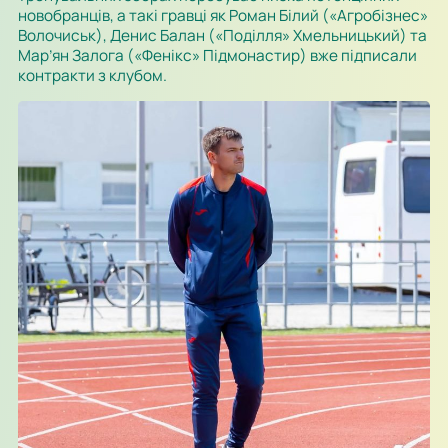
новобранців, а такі гравці як Роман Білий («Агробізнес»
Волочиськ), Денис Балан («Поділля» Хмельницький) та
Мар’ян Залога («Фенікс» Підмонастир) вже підписали
контракти з клубом.