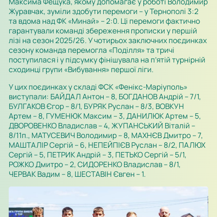
Максима Фещука, якому допомагає у роботі Володимир
Журавчак, зуміли здобути перемоги – у Тернополі 3:2
та вдома над ФК «Минай» – 2:0. Ці перемоги фактично
гарантували команді збереження прописки у першій
лізі на сезон 2025/26. У чотирьох заключних поєдинках
сезону команда перемогла «Поділля» та тричі
поступилася і у підсумку фінішувала на п’ятій турнірній
сходинці групи «Вибування» першої ліги.
У цих поєдинках у складі ФСК «Фенікс-Маріуполь»
виступали: БАЙДАЛ Антон – 8, БОГДАНОВ Андрій – 7/1,
БУЛГАКОВ Єгор – 8/1, БУРЯК Руслан – 8/3, ВОВКУН
Артем – 8, ГУМЕНЮК Максим – 3, ДАНИЛЮК Артем – 5,
ДВОРОВЕНКО Владислав – 4, ЖУПАНСЬКИЙ Віталій –
8/11п., МАТУСЕВИЧ Володимир – 8, МАХНЄВ Дмитро – 7,
МАШТАЛІР Сергій – 6, НЕПЕЙПІЄВ Руслан – 8/2, ПАЛЮХ
Сергій – 5, ПЕТРИК Андрій – 3, ПЕТЬКО Сергій – 5/1,
РОЖКО Дмитро – 2, СИДОРЕНКО Владислав – 8/1,
ЧЕРВАК Вадим – 8, ШЕСТАВІН Євген – 1.