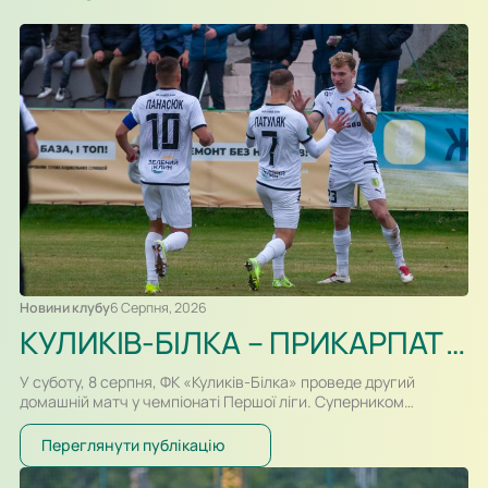
Новини клубу
6 Серпня, 2026
КУЛИКІВ-БІЛКА – ПРИКАРПАТТЯ-БЛАГО. ПРЕВ’Ю, ВІДЕОТРАНСЛЯЦІЯ
У суботу, 8 серпня, ФК «Куликів-Білка» проведе другий
домашній матч у чемпіонаті Першої ліги. Суперником
команди Сергія Атласюка стане івано-франківське
«Прикарпаття-Благо». Поєдинок на «Арені Куликів»
Переглянути публікацію
розпочнеться о 16:30. Для суперників це буде перша
офіційна зустріч в історії. Раніше команди перетиналися