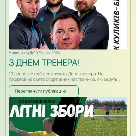
Новини клубу
19 Липня, 2024
З ДНЕМ ТРЕНЕРА!
19 липня в Україні святкують День тренера. Це
професійне свято спортивних наставників, які ведуть
навчально-тренувальну роботу, спрямовану на
виховання та підготовку спортсменів. Ідея цього
Переглянути публікацію
професійного спортивного свята з’явилася в 1999 році.
Однак офіційно День тренера було визнано лише в 2021
році, коли Президент України підписав відповідний Указ.
Дата 19 липня була обрана не випадково, адже…