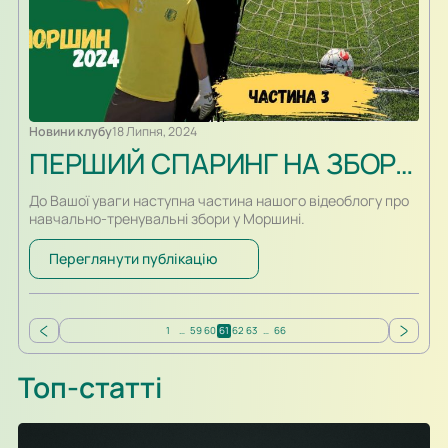
Новини клубу
18 Липня, 2024
ПЕРШИЙ СПАРИНГ НА ЗБОРАХ. НОВЕ ВІДЕО З МОРШИНА
До Вашої уваги наступна частина нашого відеоблогу про
навчально-тренувальні збори у Моршині.
Переглянути публікацію
1
…
59
60
61
62
63
…
66
Топ-статті