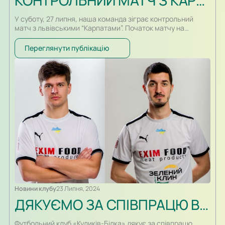
КОНТРОЛЬНИЙ МАТЧ З КАРПАТАМИ
У суботу, 27 липня, наша команда зіграє контрольний
матч з львівськими “Карпатами”. Початок матчу на
стадіоні “Україна” – 17:00.
Переглянути публікацію
Новини клубу
23 Липня, 2024
ДЯКУЄМО ЗА СПІВПРАЦЮ ВОЛОДИМИРУ САВОШКУ ТА ВОЛОДИМИРУ ВОЙТОВИЧУ
Футбольний клуб «Куликів-Білка» дякує за співпрацю