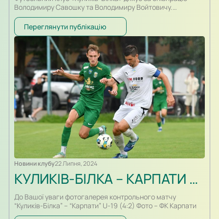
Володимиру Савошку та Володимиру Войтовичу.
Володимир Войтович у складі ФК “Куликів-Білка” провів 34
матчі, забив 5 голів (аматори – 22/1, чемпіонат області –
Переглянути публікацію
10/3, кубок області – 2/1). Володимир Савошко провів 34
матчі, у яких забив 2 голи (аматори – 22/2, чемпіонат
області – 10, кубок області – 2)….
Новини клубу
22 Липня, 2024
КУЛИКІВ-БІЛКА – КАРПАТИ U-19 – 4:2. ФОТО
До Вашої уваги фотогалерея контрольного матчу
“Куликів-Білка” – “Карпати” U-19 (4:2) Фото – ФК Карпати