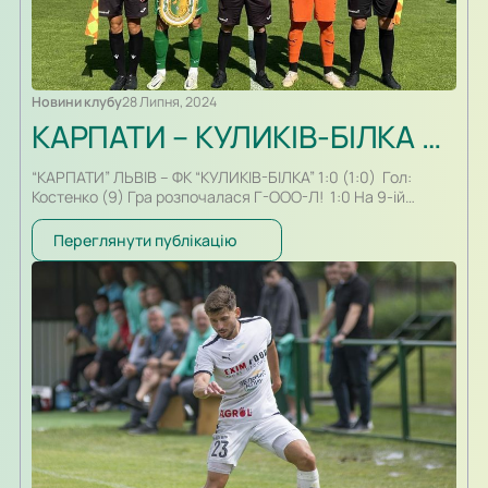
Новини клубу
28 Липня, 2024
КАРПАТИ – КУЛИКІВ-БІЛКА – 1:0
“КАРПАТИ” ЛЬВІВ – ФК “КУЛИКІВ-БІЛКА” 1:0 (1:0) Гол:
Костенко (9) Гра розпочалася Г-ООО-Л! 1:0 На 9-ій
хвилині “Карпати” відкрили рахунок. Ян Костенко отримав
м’яча на куті штрафного майданчика і завдав влучного
Переглянути публікацію
пострілу низом у дальній кут воріт Під завісу першого
тайму небезпечно виконував навіс з штрафного
Іванченко, проте голкіпер відвів загрозу Перший тайм
завершено Розпочався…