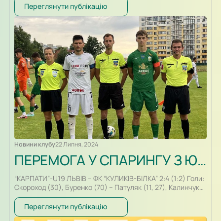
Переглянути публікацію
Новини клубу
22 Липня, 2024
ПЕРЕМОГА У СПАРИНГУ З ЮНИМИ КАРПАТІВЦЯМИ
“КАРПАТИ”-U19 ЛЬВІВ – ФК “КУЛИКІВ-БІЛКА” 2:4 (1:2) Голи:
Скороход (30), Буренко (70) – Патуляк (11, 27), Калинчук
(64), ГНП (76) Гра розпочалася На третій хвилині перший
небезпечний момент. Після прострілу Патуляка над
Переглянути публікацію
воротами пробив Іванченко 0:1 На 11-ій хвилині гравці