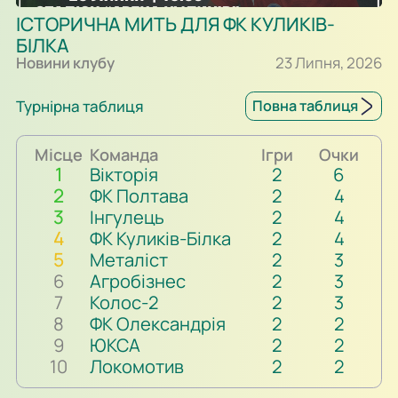
ІСТОРИЧНА МИТЬ ДЛЯ ФК КУЛИКІВ-
БІЛКА
Новини клубу
23 Липня, 2026
Турнірна таблиця
Повна таблиця
Місце
Команда
Ігри
Очки
1
Вікторія
2
6
2
ФК Полтава
2
4
3
Інгулець
2
4
4
ФК Куликів-Білка
2
4
5
Металіст
2
3
6
Агробізнес
2
3
7
Колос-2
2
3
8
ФК Олександрія
2
2
9
ЮКСА
2
2
10
Локомотив
2
2