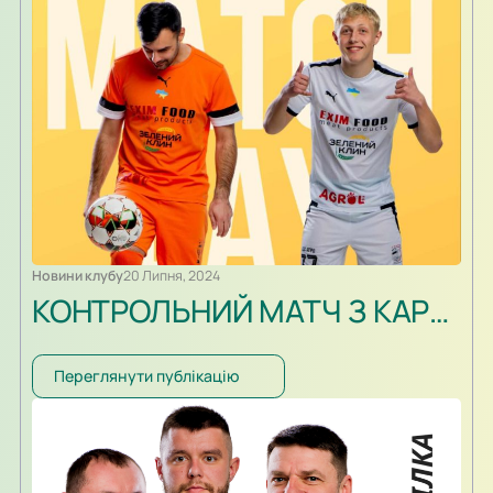
команди гостей втілили свою ігрову перевагу у гол.
Шарабура поборовся з захисником, м’яча підібрав…
Новини клубу
20 Липня, 2024
КОНТРОЛЬНИЙ МАТЧ З КАРПАТАМИ U-19
Переглянути публікацію