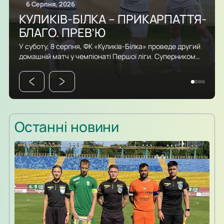
6 Серпня, 2026
КУЛИКІВ-БІЛКА – ПРИКАРПАТТЯ-
БЛАГО. ПРЕВ’Ю
У суботу, 8 серпня, ФК «Куликів-Білка» проведе другий
домашній матч у чемпіонаті Першої ліги. Суперником
команди Сергія Атласюка стане івано-франківське
«Прикарпаття-Благо». Поєдинок на «Арені Куликів»
розпочнеться о 16:30. Для суперників це буде перша
офіційна зустріч в історії. Раніше команди перетиналися
лише у контрольних матчах. Старт сезону для команд
вийшов різним. Новачок Першої ліги «Куликів-Білка» у…
Останні новини