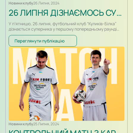
Новини клубу
26 Липня, 2024
26 ЛИПНЯ ДІЗНАЄМОСЬ СУПЕРНИКА У КУБКУ УКРАЇНИ. ТРАНСЛЯЦІЯ
У п’ятницю, 26 липня, футбольний клуб “Куликів-Білка”
дізнається суперника у першому попередньому раунді
Кубка України з футболу. На звітній стадії свій шлях у
турнірі розпочнуть 32 команди – 17 представників Першої
Переглянути публікацію
ліги, 13 команд-учасниць Другої ліги, а також пара
фіналістів Кубку України серед аматорів минулого сезону.
Свого першого суперника в когорті професіоналів
дізнається і ФК…
Новини клубу
25 Липня, 2024