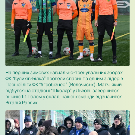
На перших зимових навчально-тренувальних зборах
ФК “Куликів-Білка” провели спаринг з одним з лідерів
Першої ліги ФК “Агробізнес” (Волочиськ). Матч, який
відбувся на стадіоні “Школяр” у Львові, завершився
внічию 1:1. Голом у складі нашої команди відзначився
Віталій Равлик.