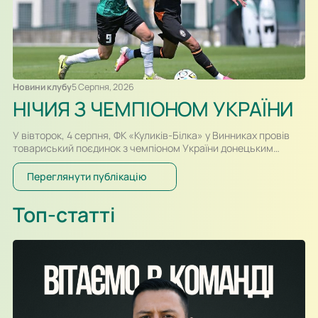
Новини клубу
5 Серпня, 2026
НІЧИЯ З ЧЕМПІОНОМ УКРАЇНИ
У вівторок, 4 серпня, ФК «Куликів-Білка» у Винниках провів
товариський поєдинок з чемпіоном України донецьким
«Шахтарем». Перший тайм спарингу, який відбувався у
форматі два тайми по 30-ть хвилин, проходив за переваги
Переглянути публікацію
гравців «Шахтаря», які більше контролювали м’яч і частіше
загрожували воротам. Так, в одному із епізодів після удару
Топ-статті
Олександра Караваєва м’яч потрапив у стійку воріт…