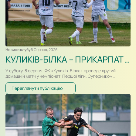
Новини клубу
6 Серпня, 2026
КУЛИКІВ-БІЛКА – ПРИКАРПАТТЯ-БЛАГО. ПРЕВ’Ю
У суботу, 8 серпня, ФК «Куликів-Білка» проведе другий
домашній матч у чемпіонаті Першої ліги. Суперником
команди Сергія Атласюка стане івано-франківське
«Прикарпаття-Благо». Поєдинок на «Арені Куликів»
Переглянути публікацію
розпочнеться о 16:30. Для суперників це буде перша
офіційна зустріч в історії. Раніше команди перетиналися
лише у контрольних матчах. Старт сезону для команд
вийшов різним. Новачок Першої ліги «Куликів-Білка» у…