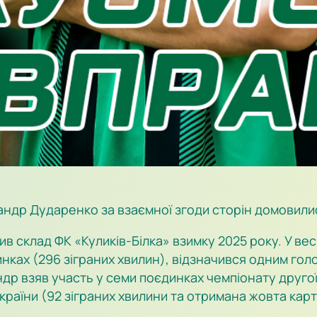
андр Дударенко за взаємної згоди сторін домовили
в склад ФК «Куликів-Білка» взимку 2025 року. У весн
єдинках (296 зіграних хвилин), відзначився одним г
др взяв участь у семи поєдинках чемпіонату другої 
країни (92 зіграних хвилини та отримана жовта карт