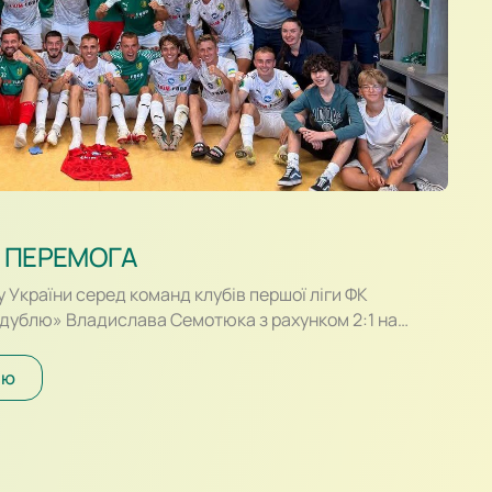
 ПЕРЕМОГА
у України серед команд клубів першої ліги ФК
«дублю» Владислава Семотюка з рахунком 2:1 на
 здолав «Прикарпаття-Благо» Івано-Франківськ. В
ктивними виглядали гості, які більше перебували з
ію
ти шлях до воріт Романа Данковича. Надійно зігравши
віли гострою атакою,…