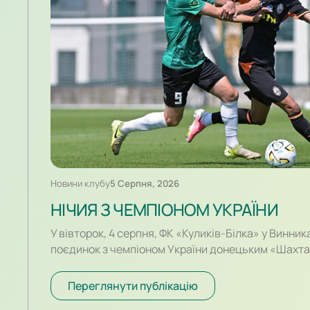
Новини клубу
5 Серпня, 2026
НІЧИЯ З ЧЕМПІОНОМ УКРАЇНИ
У вівторок, 4 серпня, ФК «Куликів-Білка» у Винни
поєдинок з чемпіоном України донецьким «Шахт
спарингу, який відбувався у форматі два тайми п
за переваги гравців «Шахтаря», які більше контр
Переглянути публікацію
загрожували воротам. Так, в одному із епізодів п