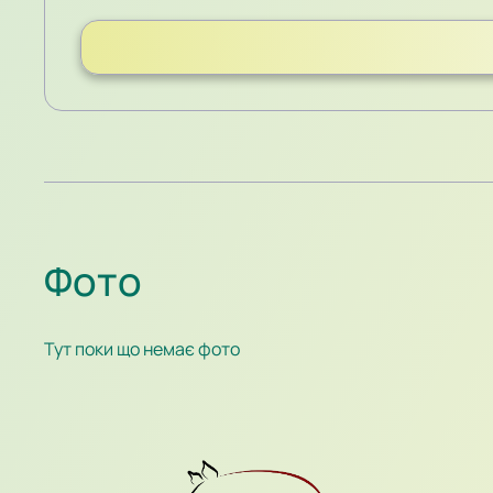
Караваєва м’яч потрапив у стійку воріт…
Фото
Тут поки що немає фото