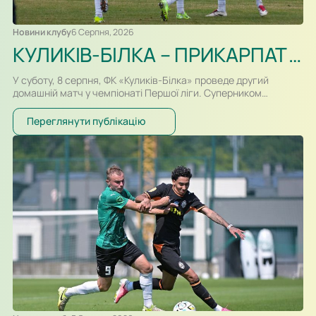
Новини клубу
6 Серпня, 2026
КУЛИКІВ-БІЛКА – ПРИКАРПАТТЯ-БЛАГО. ПРЕВ’Ю
У суботу, 8 серпня, ФК «Куликів-Білка» проведе другий
домашній матч у чемпіонаті Першої ліги. Суперником
команди Сергія Атласюка стане івано-франківське
«Прикарпаття-Благо». Поєдинок на «Арені Куликів»
Переглянути публікацію
розпочнеться о 16:30. Для суперників це буде перша
офіційна зустріч в історії. Раніше команди перетиналися
лише у контрольних матчах. Старт сезону для команд
вийшов різним. Новачок Першої ліги «Куликів-Білка» у…