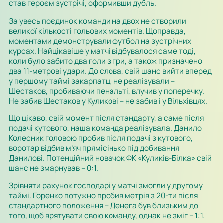
став героєм зустрічі, оформивши дубль.
За увесь поєдинок команди на двох не створили
великої кількості гольових моментів. Щоправда,
моментами демонстрували футбол на зустрічних
курсах. Найцікавіше у матчі відбувалося саме тоді,
коли було забито два голи з гри, а також призначено
два 11-метрові удари. До слова, свій шанс вийти вперед
у першому таймі закарпатці не реалізували –
Шестаков, пробиваючи пенальті, влучив у поперечку.
Не забив Шестаков у Куликові – не забив і у Вільхівцях.
Що цікаво, свій момент після стандарту, а саме після
подачі кутового, наша команда реалізувала. Данило
Колесник головою пробив після подачі з кутового,
воротар відбив м’яч прямісінько під добивання
Данилові. Потенційний новачок ФК «Куликів-Білка» свій
шанс не змарнував – 0:1.
Зрівняти рахунок господарі у матчі змогли у другому
таймі. Горенко потужно пробив метрів з 20-ти після
стандартного положення – Денега був близьким до
того, щоб врятувати свою команду, однак не зміг – 1:1.