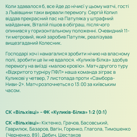
Коли здавалося б, все йде до нічиєї у цьому матчі, гості
з Львівщини таки вирвали перемогу. Сергій Копил
віддав прекрасний пас на Патуляка у штрафний
майданчик, Віталій пішов в обіграш, після чого
опинився у горизонтальному положенні. Очевидний 11-
ти метровий, який заробив Патуляк, реалізував
вищезгаданий Колесник.
Господарі хоч і намагалися зробити нічию на власному
полі, зробити це їм не вдалося. «Куликів-Білка» здобув
перемогу на виїзді «малою кров’ю». Матч другого туру
«Відкритого турніру ПФЛ» наша команда зіграє в
Куликові у четвер, 7 листопада проти «Самбора-
Ниви-2». Матч розпочнеться о 13:00 за київським
часом.
СК «Вільхівці» – ФК «Куликів-Білка» 1:2 (0:1)
СК «Вільхівці»:
Кіктенко, Грачов, Басовський,
Гаврилюк, Базаров, Вагін, Горенко, Глагола, Тимошенко
(Черненко, 89), Дебич, Шестаков