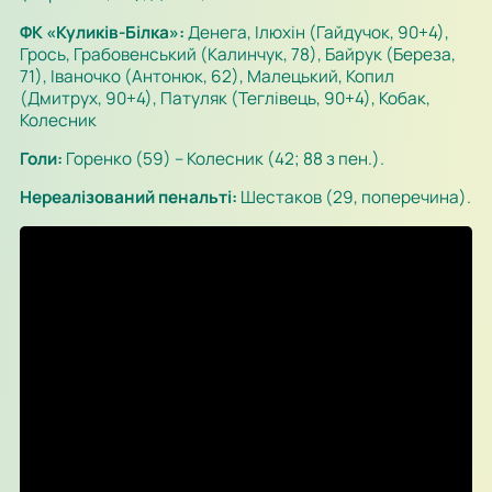
ФК «Куликів-Білка»:
Денега, Ілюхін (Гайдучок, 90+4),
Грось, Грабовенський (Калинчук, 78), Байрук (Береза,
71), Іваночко (Антонюк, 62), Малецький, Копил
(Дмитрух, 90+4), Патуляк (Теглівець, 90+4), Кобак,
Колесник
Голи:
Горенко (59) – Колесник (42; 88 з пен.).
Нереалізований пенальті:
Шестаков (29, поперечина).