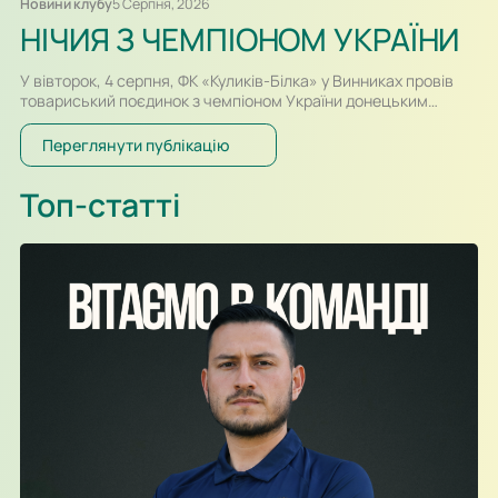
Новини клубу
5 Серпня, 2026
НІЧИЯ З ЧЕМПІОНОМ УКРАЇНИ
У вівторок, 4 серпня, ФК «Куликів-Білка» у Винниках провів
товариський поєдинок з чемпіоном України донецьким
«Шахтарем». Перший тайм спарингу, який відбувався у
форматі два тайми по 30-ть хвилин, проходив за переваги
Переглянути публікацію
гравців «Шахтаря», які більше контролювали м’яч і частіше
загрожували воротам. Так, в одному із епізодів після удару
Топ-статті
Олександра Караваєва м’яч потрапив у стійку воріт…