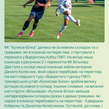
ФК “Куликів-Білка” далеко не основним складом та з
гравцями, які в команді на перегляді, стартувала з
перемоги у Відкритому Кубку ПФЛ. На виїзді наша
команда з рахунком 2:1 перемогла ФК Вільхівці.
Два голи у складі нашої команди забив нападник
Данило Колесник, який наразі перебуває на перегляді.
На матч першого туру «Відкритого турніру ПФЛ»
тренерський штаб «Куликова-Білки» зробив велику
ротацію основного складу. Іншими словами, на виїзний
матч проти «Вільхівців» «Куликів-Білка» вийшов
напіврезервним складом разом з двома гравцями, які
наразі в команді перебувають на перегляді – Едвардом
Кобаком та Данилом Колесником. Останній, до слова, і