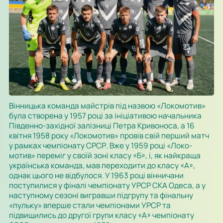
Вінницька команда майстрів під назвою «Локомотив»
була ство­рена у
1957
році за ініціативою начальника
Південно-західної заліз­ниці
Петра Кривоноса
, а
16
квітня
1958 року «Локомотив» провів свій перший матч
у рамках чемпіонату СРСР. Вже у 1959 році «Локо­
мотив» переміг у своїй зоні класу «Б», і, як найкраща
українська ко­манда, мав переходити до класу «А»,
однак цього не відбулося. У 1963 році вінничани
поступилися у фіналі
чемпіонату УРСР
СКА Одеса, а у
наступному сезоні вигравши підгрупу та фінальну
«пульку» вперше стали чемпіонами
УРСР
та
підвищились до другої групи класу «А» чемпіонату