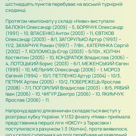
шістнадцять пунктів перебуває на восьмій турнірній
сходинці.
Протягом чемпіонату у складі «Ниви» виступали:
БАЛОКІН Олександр (2009) – 5, БОРЯЧУК Олександр
(1991) – 10, ВЛАСЕНКО Антон (2003) – 11, ЄВТІХОВ
Олександр (2003) – 8/1, ЗАГОРУЛЬКО Артур (1993) –
11/2, ЗАХАРЧУК Роман (1997) – 7/8п., КАТЕРИНКА Сергій
(2002) – 7, КОЛОМІЄЦЬ Єгор (2003) – 5/10п., КОЛЧІН
Костянтин (2005) – 10, КОНДРАТЮК Владислав (2006) –
4, ЛОТОЦЬКИЙ Борис (2003) – 6/1, МЕЖЕНСЬКИЙ Євген
(1999) – 10, МЕЛЬНИК Олександр (2006) – 1, МОРОЗ
Євгеній (1994) – 10/1, ПЕТЛЕНКО Артур (2004) – 10/3,
ПЕТРИК Артем (2005) – 10/2, ПОБЕРЕЖЕЦЬ Ярослав
(2008) – 7/1, ПОГОРІЛИЙ Вла­дислав (2003) – 8/5, РЯБИЙ
Іван (2006) – 10, ЧИГУР Дмитро (2006) – 10, ЯКИМЧУК
Ярослав (2006) – 11.
Напрочуд вдало для вінничан складається виступ у
розіграші кубку України. У 1/32 фіналу «Нива» приймала
представника першої ліги «ЮКСУ» з Тарасівки і
поступилася з рахунком 1:3 (Колчін), проте виявилося,
що у складі суперника на полі перебував незаявлений