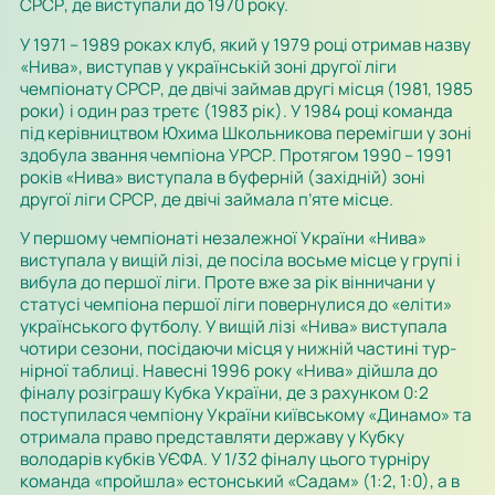
СРСР
, де виступали до 1970 ро­ку.
У 1971 – 1989 роках клуб, який у 1979 році отримав назву
«Нива», виступав у
українській
зоні другої ліги
чемпіонату
СРСР
, де двічі займав другі місця (
1981
,
1985
роки) і один раз третє (
1983
рік). У
1984
році команда
під керівництвом Юхи­ма Школьникова перемігши у зоні
здобула звання чемпіона
УРСР
. Протягом 1990 – 1991
років «Нива» виступала в буферній (західній) зоні
другої ліги
СРСР
, де двічі зай­мала п’яте місце.
У першому чемпіонаті незалежної України «Нива»
виступала у вищій лізі, де посіла восьме місце у групі і
вибула до першої ліги. Проте вже за рік вінничани у
статусі чемпіона першої ліги повернулися до «еліти»
українського футболу. У ви­щій лізі «Нива» виступала
чотири сезони, посідаючи місця у нижній частині тур­
нірної таблиці. Навесні 1996 року «Нива» дійшла до
фіналу розіграшу Кубка Ук­раї­ни, де з рахунком 0:2
поступилася чемпіону України київському «Динамо» та
отри­мала право представляти державу у Кубку
володарів кубків УЄФА. У 1/32 фіналу цього турніру
команда «пройшла»
естонський
«Садам» (1:2, 1:0), а в