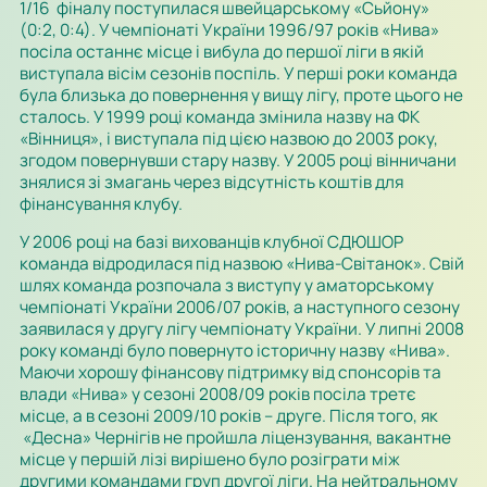
1/16 фіналу поступилася
швейцарському
«Сьйону»
(0:2, 0:4). У чемпіонаті України 1996/97 ро­ків «Нива»
посіла останнє місце і вибула до першої ліги в якій
виступала вісім се­зо­нів поспіль. У перші роки команда
була близька до повернення у вищу лігу, проте цього не
сталось. У 1999 році команда змінила назву на ФК
«Вінниця», і виступала під цією назвою до
2003
року,
згодом повернувши стару назву. У 2005 році вінни­чани
знялися зі змагань через відсутність коштів для
фінансування клубу.
У 2006 році на базі вихованців клубної СДЮШОР
команда відродилася під наз­вою «Нива-Світанок». Свій
шлях команда розпочала з виступу у аматорському
чем­піонаті України 2006/07 років, а наступного сезону
заявилася у другу лігу чемпіонату України. У липні 2008
року команді було повернуто історичну назву «Нива».
Маючи хорошу фінансову підтримку від спонсорів та
влади «Нива» у се­зо­ні 2008/09 років посіла третє
місце, а в сезоні 2009/10 років – друге. Після того, як
«Десна» Чернігів не пройшла ліцензування, вакантне
місце у першій лізі вирішено було розіграти між
другими командами груп другої ліги. На нейтральному