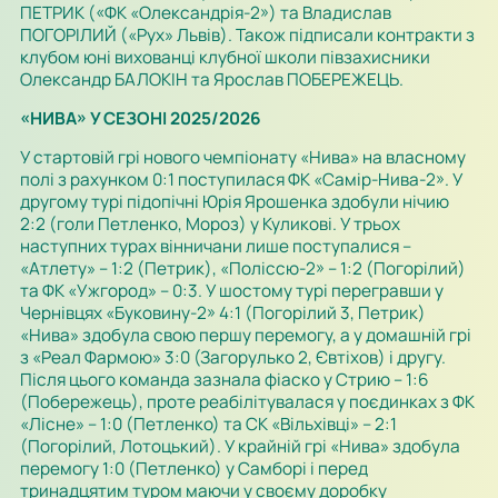
ПЕТРИК («ФК «Олександрія-2») та Владислав
ПОГОРІЛИЙ («Рух» Львів). Також підписали контракти з
клубом юні вихованці клубної школи півзахисники
Олександр БАЛОКІН та Ярослав ПОБЕРЕЖЕЦЬ.
«НИВА» У СЕЗОНІ 2025/2026
У стартовій грі нового чемпіонату «Нива» на власному
полі з рахунком 0:1 поступилася ФК «Самір-Нива-2». У
другому турі підопічні Юрія Ярошенка здобули нічию
2:2 (голи Петленко, Мороз) у Куликові. У трьох
наступних турах вінничани лише поступалися –
«Атлету» – 1:2 (Петрик), «Поліссю-2» – 1:2 (Погорілий)
та ФК «Ужгород» – 0:3. У шостому турі перегравши у
Чернівцях «Буковину-2» 4:1 (Погорілий 3, Петрик)
«Нива» здобула свою першу перемогу, а у домашній грі
з «Реал Фармою» 3:0 (Загорулько 2, Євтіхов) і другу.
Після цього команда зазнала фіаско у Стрию – 1:6
(Побережець), проте реабілітувалася у поєдинках з ФК
«Лісне» – 1:0 (Петленко) та СК «Вільхівці» – 2:1
(Погорілий, Лотоцький). У крайній грі «Нива» здобула
перемогу 1:0 (Петленко) у Самборі і перед
тринадцятим туром маючи у своєму доробку