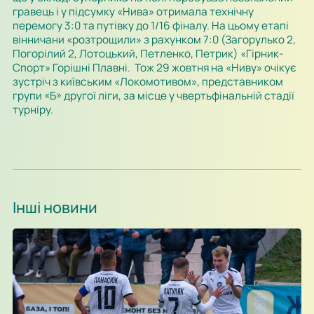
гравець і у підсумку «Нива» отримала технічну
перемогу 3:0 та путівку до 1/16 фіналу. На цьому етапі
вінничани «розтрощили» з рахунком 7:0 (Загорулько 2,
Погорілий 2, Лотоцький, Петленко, Петрик) «Гірник-
Спорт» Горішні Плавні. Тож 29 жовтня на «Ниву» очікує
зустріч з київським «Локомотивом», представником
групи «Б» другої ліги, за місце у чвертьфінальній стадії
турніру.
Інші новини