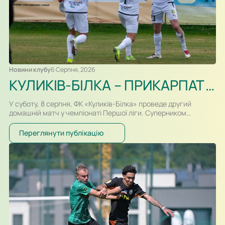
Новини клубу
6 Серпня, 2026
КУЛИКІВ-БІЛКА – ПРИКАРПАТТЯ-БЛАГО. ПРЕВ’Ю, ВІДЕОТРАНСЛЯЦІЯ
У суботу, 8 серпня, ФК «Куликів-Білка» проведе другий
домашній матч у чемпіонаті Першої ліги. Суперником
команди Сергія Атласюка стане івано-франківське
«Прикарпаття-Благо». Поєдинок на «Арені Куликів»
Переглянути публікацію
розпочнеться о 16:30. Для суперників це буде перша
офіційна зустріч в історії. Раніше команди перетиналися
лише у контрольних матчах. Старт сезону для команд
вийшов різним. Новачок Першої ліги «Куликів-Білка» у…