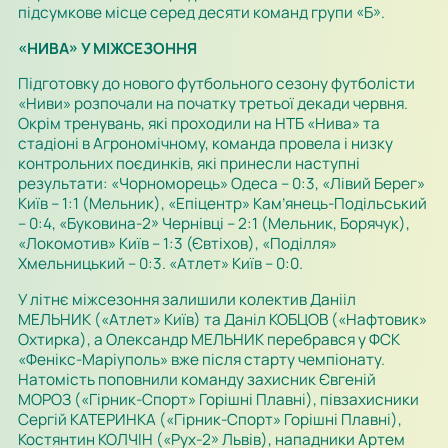
підсумкове місце серед десяти команд групи «Б».
«НИВА» У МІЖСЕЗОННЯ
Підготовку до нового футбольного сезону футболісти
«Ниви» розпочали на початку третьої декади червня.
Окрім тренувань, які проходили на НТБ «Нива» та
стадіоні в Агрономічному, команда провела і низку
контрольних поєдинків, які принесли наступні
результати: «Чорноморець» Одеса – 0:3, «Лівий Берег»
Київ – 1:1 (Мельник), «Епіцентр» Кам’янець-Подільський
– 0:4, «Буковина-2» Чернівці – 2:1 (Мельник, Борячук),
«Локомотив» Київ – 1:3 (Євтіхов), «Поділля»
Хмельницький – 0:3. «Атлет» Київ – 0:0.
У літнє міжсезоння залишили колектив Данііл
МЕЛЬНИК («Атлет» Київ) та Даніл КОБЦОВ («Нафтовик»
Охтирка), а Олександр МЕЛЬНИК перебрався у ФСК
«Фенікс-Маріуполь» вже після старту чемпіонату.
Натомість поповнили команду захисник Євгеній
МОРОЗ («Гірник-Спорт» Горішні Плавні), півзахисники
Сергій КАТЕРИНКА («Гірник-Спорт» Горішні Плавні),
Костянтин КОЛЧІН («Рух-2» Львів), нападники Артем