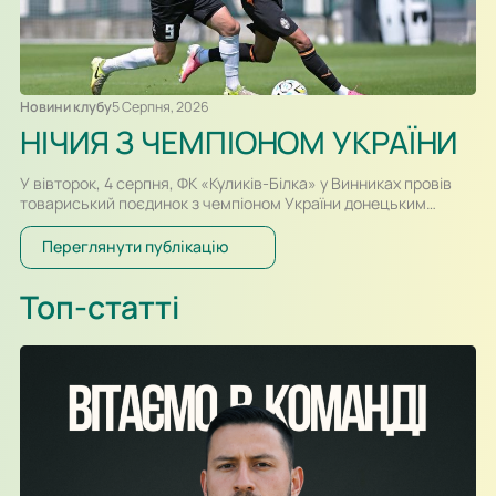
Новини клубу
5 Серпня, 2026
НІЧИЯ З ЧЕМПІОНОМ УКРАЇНИ
У вівторок, 4 серпня, ФК «Куликів-Білка» у Винниках провів
товариський поєдинок з чемпіоном України донецьким
«Шахтарем». Перший тайм спарингу, який відбувався у
форматі два тайми по 30-ть хвилин, проходив за переваги
Переглянути публікацію
гравців «Шахтаря», які більше контролювали м’яч і частіше
загрожували воротам. Так, в одному із епізодів після удару
Топ-статті
Олександра Караваєва м’яч потрапив у стійку воріт…