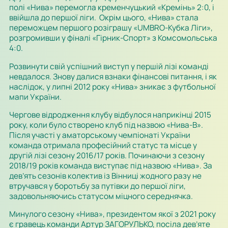
полі «Нива» перемогла кременчуцький
«Кремінь»
2:0, і
ввійшла до першої ліги. Окрім цьо­го, «Нива» стала
переможцем першого розіграшу
«UMBRO-Кубка Ліги»
,
розгро­мивши у фіналі
«Гірник-Спорт»
з Комсомольська
4:0.
Розвинути свій успішний виступ у першій лізі команді
невдалося. Знову далися взнаки фінансові питання, і як
наслідок, у липні 2012 року «Нива» зникає з футбольної
мапи України.
Чергове відродження клубу відбулося наприкінці 2015
року, коли було створено клуб під назвою «Нива-В».
Після участі у аматорському чемпіонаті Ук­раї­ни
команда отримала професійний статус та місце у
другій лізі сезону 2016/17 ро­ків. Починаючи з сезону
2018/19 років команда виступає під назвою «Нива». За
дев’ять сезонів колектив із Вінниці жодного разу не
втручався у боротьбу за путівки до першої ліги,
задовольняючись статусом міцного середнячка.
Минулого сезону «Нива», президентом якої з 2021 року
є гравець команди Ар­тур ЗАГОРУЛЬКО, посіла дев’яте