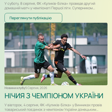
У суботу, 8 серпня, ФК «Куликів-Білка» проведе другий
домашній матч у чемпіонаті Першої ліги. Суперником
команди Сергія Атласюка стане івано-франківське
«Прикарпаття-Благо». Поєдинок на «Арені Куликів»
Переглянути публікацію
розпочнеться о 16:30. Для суперників це буде перша
офіційна зустріч в історії. Раніше команди перетиналися
лише у контрольних матчах. Старт сезону для команд
вийшов різним. Новачок Першої ліги «Куликів-Білка» у…
Новини клубу
5 Серпня, 2026
НІЧИЯ З ЧЕМПІОНОМ УКРАЇНИ
У вівторок, 4 серпня, ФК «Куликів-Білка» у Винниках провів
товариський поєдинок з чемпіоном України донецьким