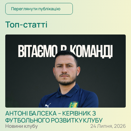
«Шахтарем». Перший тайм спарингу, який відбувався у
форматі два тайми по 30-ть хвилин, проходив за переваги
Переглянути публікацію
гравців «Шахтаря», які більше контролювали м’яч і частіше
загрожували воротам. Так, в одному із епізодів після удару
Топ-статті
Олександра Караваєва м’яч потрапив у стійку воріт…
АНТОНІ БАЛСЕКА – КЕРІВНИК З
ФУТБОЛЬНОГО РОЗВИТКУ КЛУБУ
Новини клубу
24 Липня, 2026