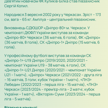
Дев’ятим новачком ФК Куликів-Білка став півзахисник
Сергій Копил.
Народився 3 вересня 2002 року у Черкасах. Зріст – 173
см, вага – 65 кг. Амплуа – ц
ентральний півзахисник.
Вихованець СДЮШОР «Дніпро-80» м. Черкаси. У
чемпіонаті ДЮФЛ України виступав за команди
«Дніпро-80» Черкаси (36 матчів, 6 голів), ФК «Дніпро»
(36 матчів, 8 голів), СК «Дніпро-1» Дніпро (15 матчів, 6
голів).
У професійному футболі виступав за команди СК
«Дніпро-1»-U19 Дніпро (2019/2020, 2020/2021 –
чемпіонат України U19 – 38 матчів, 4 голи), СК
«Дніпро-1»-U21 Дніпро (2020/2021 – чемпіонат України
U21 – 1 матч), «Дніпро» Черкаси (2021/2022 – друга ліга
– 16 матчів, 3 голи; кубок України – 1 матч), «ЛНЗ»
Лебедин (2022/2023 – перша ліга – 15 матчів), «ЛНЗ»
Черкаси (2023/2024 – прем’єр-ліга – 2 матчі; кубок
України – 1 матч), «Вікторія» Суми (2023/2024 – перша
ліга – 5 матчів).
Вітаємо в команді