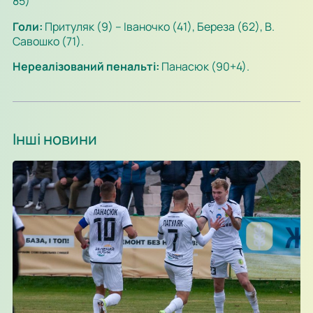
85)
Голи:
Притуляк (9) – Іваночко (41), Береза (62), В.
Савошко (71).
Нереалізований пенальті:
Панасюк (90+4).
Інші новини