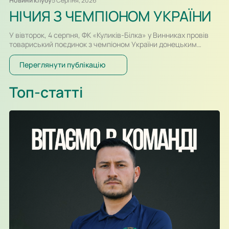
Новини клубу
5 Серпня, 2026
НІЧИЯ З ЧЕМПІОНОМ УКРАЇНИ
У вівторок, 4 серпня, ФК «Куликів-Білка» у Винниках провів
товариський поєдинок з чемпіоном України донецьким
«Шахтарем». Перший тайм спарингу, який відбувався у
форматі два тайми по 30-ть хвилин, проходив за переваги
Переглянути публікацію
гравців «Шахтаря», які більше контролювали м’яч і частіше
загрожували воротам. Так, в одному із епізодів після удару
Топ-статті
Олександра Караваєва м’яч потрапив у стійку воріт…