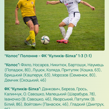
“Колос” Полонне – ФК “Куликів-Білка” 1:3 (1:1)
“Колос”:
Фіяло, Носарєв, Никитюк, Бартошук, Наумець
(Попадюк, 80), Луцюк, Коляда, Притуляк (Кошка, 63),
Брицький (Кашперук, 63), Морозов (Семенюк, 80),
Демчик (Скоцький, 46)
ФК “Куликів-Білка”:
Данкович, Береза, Грось,
Калинчук, О. Савошко, Малецький (Шарабура, 78),
Іваночко (В. Савошко, 46), Яворський, Патуляк (В.
Білий, 86), Войтович (Панасюк, 46), Гладкий (Дмитрух,