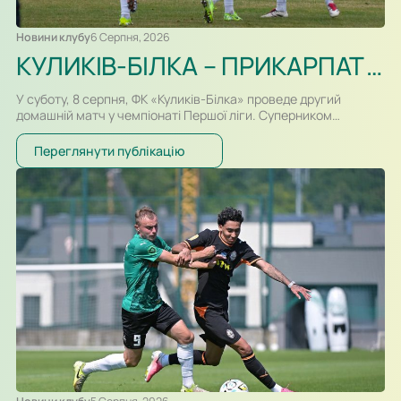
Новини клубу
6 Серпня, 2026
КУЛИКІВ-БІЛКА – ПРИКАРПАТТЯ-БЛАГО. ПРЕВ’Ю, ВІДЕОТРАНСЛЯЦІЯ
У суботу, 8 серпня, ФК «Куликів-Білка» проведе другий
домашній матч у чемпіонаті Першої ліги. Суперником
команди Сергія Атласюка стане івано-франківське
«Прикарпаття-Благо». Поєдинок на «Арені Куликів»
Переглянути публікацію
розпочнеться о 16:30. Для суперників це буде перша
офіційна зустріч в історії. Раніше команди перетиналися
лише у контрольних матчах. Старт сезону для команд
вийшов різним. Новачок Першої ліги «Куликів-Білка» у…