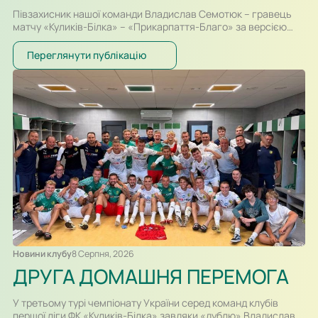
Півзахисник нашої команди Владислав Семотюк – гравець
матчу «Куликів-Білка» – «Прикарпаття-Благо» за версією
інформаційного партнера ПФЛ, порталу SportArena. У грі
проти своєї колишньої команди Владислав відзначився
Переглянути публікацію
одразу двома результативними ударами та допоміг ФК
«Куликів-Білка» здобути перемогу!
Новини клубу
8 Серпня, 2026
ДРУГА ДОМАШНЯ ПЕРЕМОГА
У третьому турі чемпіонату України серед команд клубів
першої ліги ФК «Куликів-Білка» завдяки «дублю» Владислава