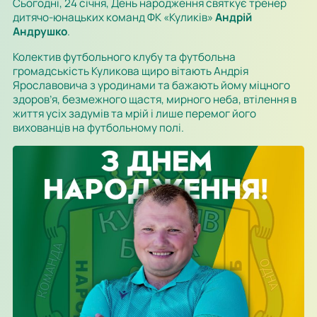
Сьогодні, 24 січня, День народження святкує тренер
дитячо-юнацьких команд ФК «Куликів»
Андрій
Андрушко
.
Колектив футбольного клубу та футбольна
громадськість Куликова щиро вітають Андрія
Ярославовича з уродинами та бажають йому міцного
здоров’я, безмежного щастя, мирного неба, втілення в
життя усіх задумів та мрій і лише перемог його
вихованців на футбольному полі.