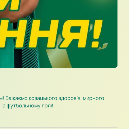
ям! Бажаємо козацького здоров’я, мирного
г на футбольному полі!