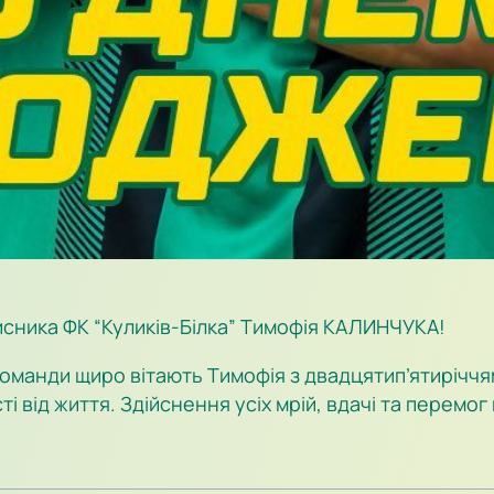
исника ФК “Куликів-Білка” Тимофія КАЛИНЧУКА!
 команди щиро вітають Тимофія з двадцятип’ятирічч
ті від життя. Здійснення усіх мрій, вдачі та перемо