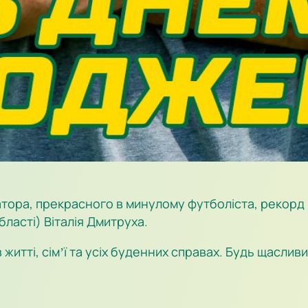
ора, прекрасного в минулому футболіста, рекорд я
бласті) Віталія Дмитруха.
житті, сімʼї та усіх буденних справах. Будь щаслив