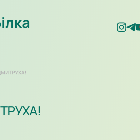
Білка
 ДМИТРУХА!
ИТРУХА!