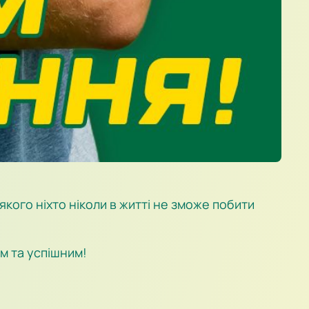
кого ніхто ніколи в житті не зможе побити
им та успішним!