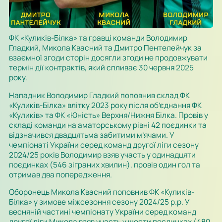
ФК «Куликів-Білка» та гравці команди Володимир
Гладкий, Микола Квасний та Дмитро Пентелейчук за
взаємної згоди сторін досягли згоди не продовжувати
термін дії контрактів, який спливає 30 червня 2025
року.
Нападник Володимир Гладкий поповнив склад ФК
«Куликів-Білка» влітку 2023 року після об’єднання ФК
«Куликів» та ФК «Юність» Верхня/Нижня Білка. Провів у
складі команди на аматорському рівні 42 поєдинки та
відзначився двадцятьма забитими м’ячами. У
чемпіонаті України серед команд другої ліги сезону
2024/25 років Володимир взяв участь у одинадцяти
поєдинках (546 зіграних хвилин), провів один гол та
отримав два попередження.
Оборонець Микола Квасний поповнив ФК «Куликів-
Білка» у зимове міжсезоння сезону 2024/25 р.р. У
весняній частині чемпіонату України серед команд
другої ліги Микола взяв участь у шести поєдинках (480