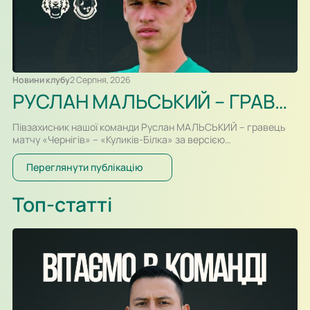
Новини клубу
2 Серпня, 2026
РУСЛАН МАЛЬСЬКИЙ – ГРАВЕЦЬ МАТЧУ
Півзахисник нашої команди Руслан МАЛЬСЬКИЙ – гравець
матчу «Чернігів» – «Куликів-Білка» за версією
інформаційного партнера ПФЛ, порталу SportArena. У грі в
Чернігові Руслан вийшов на футбольне поле з лави запасних
Переглянути публікацію
і невдовзі красивим обвідним ударом зумів зрівняти рахунок.
Топ-статті