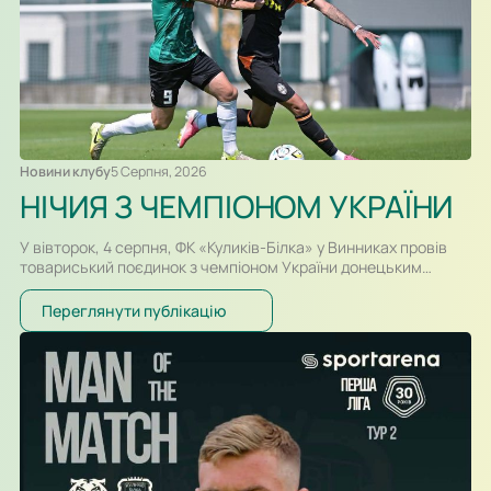
Новини клубу
5 Серпня, 2026
НІЧИЯ З ЧЕМПІОНОМ УКРАЇНИ
У вівторок, 4 серпня, ФК «Куликів-Білка» у Винниках провів
товариський поєдинок з чемпіоном України донецьким
«Шахтарем». Перший тайм спарингу, який відбувався у
форматі два тайми по 30-ть хвилин, проходив за переваги
Переглянути публікацію
гравців «Шахтаря», які більше контролювали м’яч і частіше
загрожували воротам. Так, в одному із епізодів після удару
Олександра Караваєва м’яч потрапив у стійку воріт…