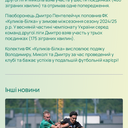
зіграних хвилин) та отримав одне попередження.
Півоборонець Дмитро Пентелейчук поповнив ФК
«Куликів-Білка» у зимове міжсезоння сезону 2024/25
р.р. У весняній частині чемпіонату України серед
команд другої ліги Дмитро взяв участь у трьох
поєдинках (175 зіграних хвилин).
Колектив ФК «Куликів-Білка» висловлює подяку
Володимиру, Миколі та Дмитру за час проведений у
клубі та бажає успіхів у подальшій футбольній кар’єрі!
Інші новини