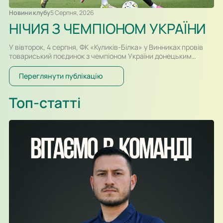
Новини клубу
5 Серпня, 2026
НІЧИЯ З ЧЕМПІОНОМ УКРАЇНИ
У вівторок, 4 серпня, ФК «Куликів-Білка» у Винниках провів
товариський поєдинок з чемпіоном України донецьким
«Шахтарем». Перший тайм спарингу, який відбувався у
форматі два тайми по 30-ть хвилин, проходив за переваги
Переглянути публікацію
гравців «Шахтаря», які більше контролювали м’яч і частіше
загрожували воротам. Так, в одному із епізодів після удару
Топ-статті
Олександра Караваєва м’яч потрапив у стійку воріт…