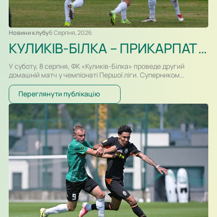
Новини клубу
6 Серпня, 2026
КУЛИКІВ-БІЛКА – ПРИКАРПАТТЯ-БЛАГО. ПРЕВ’Ю
У суботу, 8 серпня, ФК «Куликів-Білка» проведе другий
домашній матч у чемпіонаті Першої ліги. Суперником
команди Сергія Атласюка стане івано-франківське
«Прикарпаття-Благо». Поєдинок на «Арені Куликів»
Переглянути публікацію
розпочнеться о 16:30. Для суперників це буде перша
офіційна зустріч в історії. Раніше команди перетиналися
лише у контрольних матчах. Старт сезону для команд
вийшов різним. Новачок Першої ліги «Куликів-Білка» у…