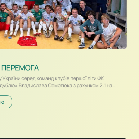
 ПЕРЕМОГА
у України серед команд клубів першої ліги ФК
«дублю» Владислава Семотюка з рахунком 2:1 на
 здолав «Прикарпаття-Благо» Івано-Франківськ. В
ктивними виглядали гості, які більше перебували з
ію
ти шлях до воріт Романа Данковича. Надійно зігравши
віли гострою атакою,…