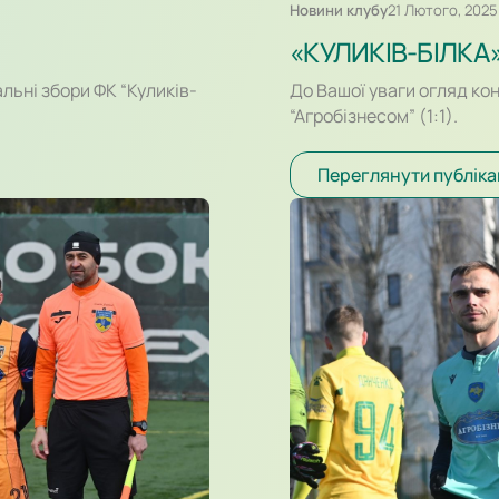
Новини клубу
21 Лютого, 2025
«КУЛИКІВ-БІЛКА
льні збори ФК “Куликів-
До Вашої уваги огляд ко
“Агробізнесом” (1:1).
Переглянути публіка