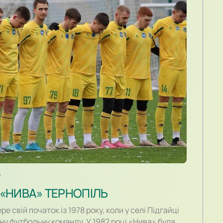
5
 «НИВА» ТЕРНОПІЛЬ
 свій початок із 1978 року, коли у селі Підгайці
у футбольну команду. У 1982 році «Нива» була