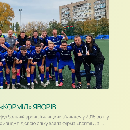
«КОРМІЛ» ЯВОРІВ
футбольній арені Львівщини з’явився у 2018 році у
оманду під свою опіку взяла фірма «Kormil», а її