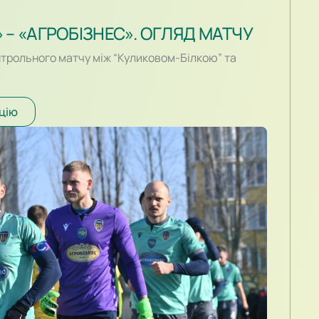
» – «АГРОБІЗНЕС». ОГЛЯД МАТЧУ
нтрольного матчу між “Куликовом-Білкою” та
цію