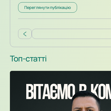
нашої команди був яворівський “Корміл”. Матч за
на користь “Корміла”.
Переглянути публікацію
Топ-статті