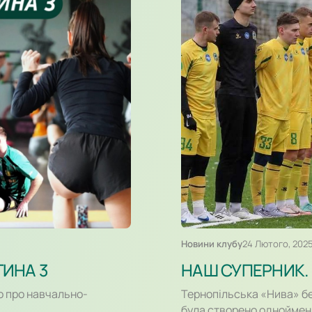
Новини клубу
24 Лютого, 202
ТИНА 3
НАШ СУПЕРНИК.
о про навчально-
Тернопільська «Нива» бере
була створено однойменн