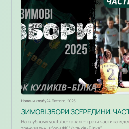
Новини клубу
24 Лютого, 2025
ЗИМОВІ ЗБОРИ ЗСЕРЕДИНИ. ЧАС
На клубному youtube-каналі – третя частина віде
тренувальні збори ФК “Куликів-Білка”.