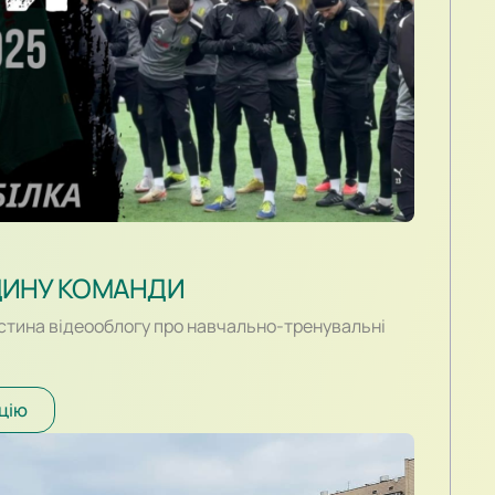
ДИНУ КОМАНДИ
стина відеооблогу про навчально-тренувальні
цію