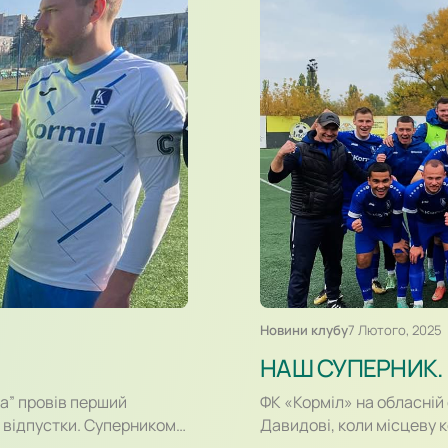
Новини клубу
7 Лютого, 2025
НАШ СУПЕРНИК. 
ка” провів перший
ФК «Корміл» на обласній 
з відпустки. Суперником
Давидові, коли місцеву к