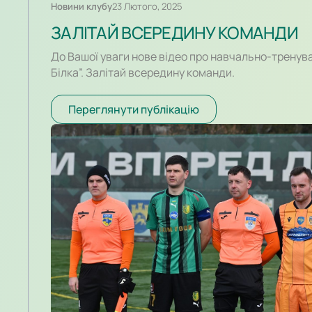
Новини клубу
23 Лютого, 2025
ЗАЛІТАЙ ВСЕРЕДИНУ КОМАНДИ
До Вашої уваги нове відео про навчально-тренува
Білка”. Залітай всередину команди.
Переглянути публікацію