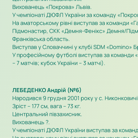
Вихованець «Покрова» Львів.
У чемпіонаті ДЮФЛ України за команду «Покрова
На аматорському рівні виступав за команди «Га
Підмонастир, СКК «Демня-Фенікс» Демня/Підмо
Франківська область.
Виступав у Словаччині у клубі SDM «Domino» Б
У професійному футболі виступав за команди «Ка
– 7 матчів; кубок України – 3 матчі).
ЛЕБЕДЕНКО Андрій (№6)
Народився 9 грудня 2001 року у с. Никонкович
Зріст – 177 см, вага – 73 кг.
Центральний півзахисник.
Вихованець ?.
У чемпіонаті ДЮФЛ України виступав за команди 