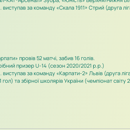
ал-КАТ-Арсенал» Зубра, «Юність» Верхня/Нижня Біл
виступав за команду «Скала 1911» Стрий (друга ліга 
ати» провів 52 матчі, забив 16 голів.
рібний призер U-14 (сезон 2020/2021 р.р.)
 виступав за команду «Карпати-2» Львів (друга ліга 
 гол) та збірної школярів України (чемпіонат світу 202