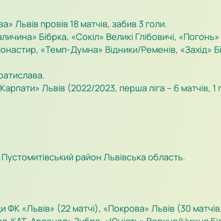
» Львів провів 18 матчів, забив 3 голи.
личина» Бібрка, «Сокіл» Великі Глібовичі, «Погонь
настир, «Темп-Думна» Відники/Ременів, «Захід» Бі
ратислава.
рпати» Львів (2022/2023, перша ліга – 6 матчів, 1 г
і Пустомитівський район Львівська область.
ФК «Львів» (22 матчі), «Покрова» Львів (30 матчів, 