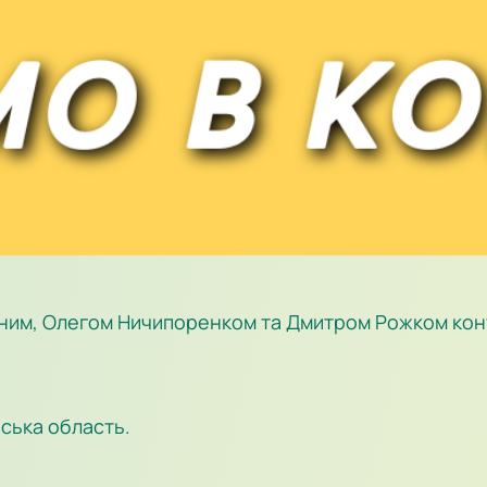
іним, Олегом Ничипоренком та Дмитром Рожком кон
вська область.