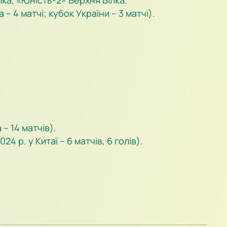
ка, «Юність-2» Верхня Білка.
– 4 матчі; кубок України – 3 матчі).
– 14 матчів).
4 р. у Китаї – 6 матчів, 6 голів).