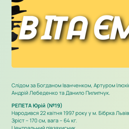
Слідом за Богданом Іванченком, Артуром Ілюх
Андрій Лебеденко та Данило Пилипчук.
РЕПЕТА Юрій (№19)
Народився 22 квітня 1997 року у м. Бібрка Льві
Зріст – 170 см, вага – 64 кг.
Центральний півзахисник.