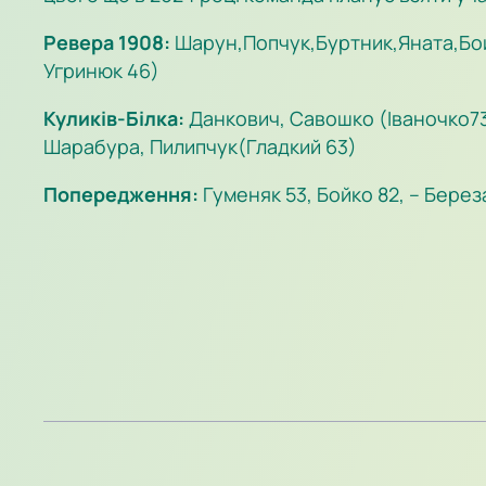
Ревера 1908:
Шарун,Попчук,Буртник,Яната,Бой
Угринюк 46)
Куликів-Білка:
Данкович, Савошко (Іваночко73
Шарабура, Пилипчук(Гладкий 63)
Попередження:
Гуменяк 53, Бойко 82, – Береза