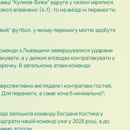
вці “Куликів-Білки” вдруге у сезоні мірялися
лі впевнено (4:1), то на виїзді ні перемогти,
вий” футбол, у якому перемогу могли здобути
и команди з Львівщини завершувалися ударами
акувати, а у деяких епізодах контратакувати у
еречку. В загальному атаки команди
перспективно виглядали і контратаки гостей,
Для перемоги, а саме хоча б мінімальної”,
иїзді залишила команду Богдана Костика у
ідіграти нашій команді уже у 2025 році, а до
омимо згодом.