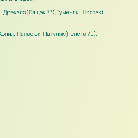
, Дрекало(Пащак 77),Гуменяк, Шостак(
Копил, Панасюк, Патуляк(Репета 79),