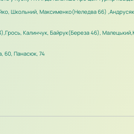
ко, Школьний, Максименко(Неледва 66) ,Андрусяк
),Грось, Калинчук, Байрук(Береза 46), Малецький,
, 60, Панасюк, 74