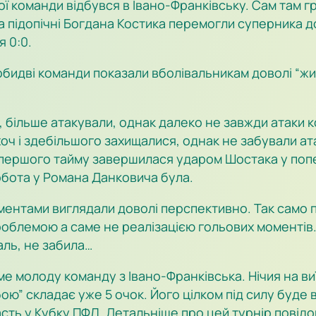
ї команди відбувся в Івано-Франківську. Сам там гра
підопічні Богдана Костика перемогли суперника дово
я 0:0.
обидві команди показали вболівальникам доволі “жи
чі, більше атакували, однак далеко не завжди атак
 хоч і здебільшого захищалися, однак не забували ат
ні першого тайму завершилася ударом Шостака у поп
робота у Романа Данковича була.
оментами виглядали доволі перспективно. Так само 
роблемою а саме не реалізацією гольових моментів. 
аль, не забила…
аме молоду команду з Івано-Франківська. Нічия на в
бою” складає уже 5 очок. Його цілком під силу буде в
асть у Кубку ПФЛ. Детальніше про цей турнір повід