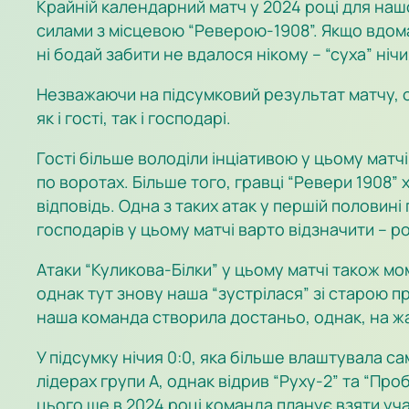
Крайній календарний матч у 2024 році для нашо
силами з місцевою “Реверою-1908”. Якщо вдома 
ні бодай забити не вдалося нікому – “суха” нічи
Незважаючи на підсумковий результат матчу, 
як і гості, так і господарі.
Гості більше володіли інціативою у цьому мат
по воротах. Більше того, гравці “Ревери 1908”
відповідь. Одна з таких атак у першій полови
господарів у цьому матчі варто відзначити – 
Атаки “Куликова-Білки” у цьому матчі також м
однак тут знову наша “зустрілася” зі старою п
наша команда створила достаньо, однак, на ж
У підсумку нічия 0:0, яка більше влаштувала с
лідерах групи А, однак відрив “Руху-2” та “Про
цього ще в 2024 році команда планує взяти уч