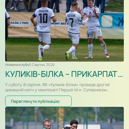
Новини клубу
6 Серпня, 2026
КУЛИКІВ-БІЛКА – ПРИКАРПАТТЯ-БЛАГО. ПРЕВ’Ю, ВІДЕОТРАНСЛЯЦІЯ
У суботу, 8 серпня, ФК «Куликів-Білка» проведе другий
домашній матч у чемпіонаті Першої ліги. Суперником
команди Сергія Атласюка стане івано-франківське
«Прикарпаття-Благо». Поєдинок на «Арені Куликів»
Переглянути публікацію
розпочнеться о 16:30. Для суперників це буде перша
офіційна зустріч в історії. Раніше команди перетиналися
лише у контрольних матчах. Старт сезону для команд
вийшов різним. Новачок Першої ліги «Куликів-Білка» у…