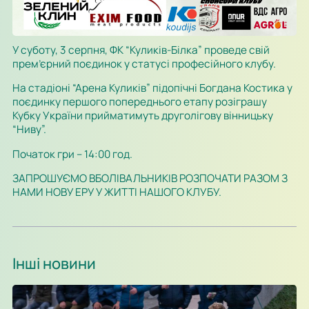
У суботу, 3 серпня, ФК “Куликів-Білка” проведе свій
прем’єрний поєдинок у статусі професійного клубу.
На стадіоні “Арена Куликів” підопічні Богдана Костика у
поєдинку першого попереднього етапу розіграшу
Кубку України прийматимуть друголігову вінницьку
“Ниву”.
Початок гри – 14:00 год.
ЗАПРОШУЄМО ВБОЛІВАЛЬНИКІВ РОЗПОЧАТИ РАЗОМ З
НАМИ НОВУ ЕРУ У ЖИТТІ НАШОГО КЛУБУ.
Інші новини