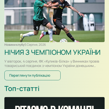
Новини клубу
5 Серпня, 2026
НІЧИЯ З ЧЕМПІОНОМ УКРАЇНИ
У вівторок, 4 серпня, ФК «Куликів-Білка» у Винниках провів
товариський поєдинок з чемпіоном України донецьким
«Шахтарем». Перший тайм спарингу, який відбувався у
форматі два тайми по 30-ть хвилин, проходив за переваги
Переглянути публікацію
гравців «Шахтаря», які більше контролювали м’яч і частіше
загрожували воротам. Так, в одному із епізодів після удару
Топ-статті
Олександра Караваєва м’яч потрапив у стійку воріт…