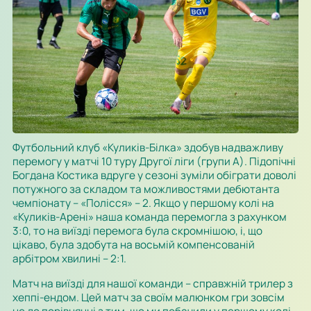
Футбольний клуб «Куликів-Білка» здобув надважливу
перемогу у матчі 10 туру Другої ліги (групи А). Підопічні
Богдана Костика вдруге у сезоні зуміли обіграти доволі
потужного за складом та можливостями дебютанта
чемпіонату – «Полісся» – 2. Якщо у першому колі на
«Куликів-Арені» наша команда перемогла з рахунком
3:0, то на виїзді перемога була скромнішою, і, що
цікаво, була здобута на восьмій компенсованій
арбітром хвилині – 2:1.
Матч на виїзді для нашої команди – справжній трилер з
хеппі-ендом. Цей матч за своїм малюнком гри зовсім