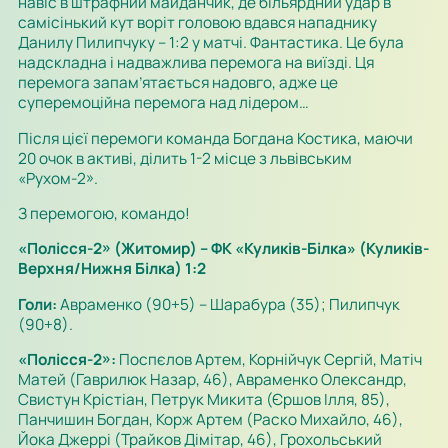
навіс в штрафний майданчик, де більярдний удар в
самісінький кут воріт головою вдався нападнику
Данилу Пилипчуку – 1:2 у матчі. Фантастика. Це була
надскладна і надважлива перемога на виїзді. Ця
перемога запам’ятається надовго, адже це
суперемоційна перемога над лідером…
Після цієї перемоги команда Богдана Костика, маючи
20 очок в активі, ділить 1-2 місце з львівським
«Рухом-2».
З перемогою, командо!
«Полісся-2» (Житомир) – ФК «Куликів-Білка» (Куликів-
Верхня/Нижня Білка) 1:2
Голи:
Авраменко (90+5) – Шарабура (35); Пилипчук
(90+8).
«Полісся-2»:
Поспєлов Артем, Корнійчук Сергій, Матіч
Матей (Гаврилюк Назар, 46), Авраменко Олександр,
Свистун Крістіан, Петрук Микита (Єршов Ілля, 85),
Панчишин Богдан, Корж Артем (Раско Михайло, 46),
Йока Джеррі (Трайков Дімітар, 46), Грохольський