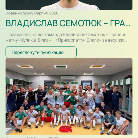
Новини клубу
9 Серпня, 2026
ВЛАДИСЛАВ СЕМОТЮК – ГРАВЕЦЬ МАТЧУ
Півзахисник нашої команди Владислав Семотюк – гравець
матчу «Куликів-Білка» – «Прикарпаття-Благо» за версією
інформаційного партнера ПФЛ, порталу SportArena. У грі
проти своєї колишньої команди Владислав відзначився
Переглянути публікацію
одразу двома результативними ударами та допоміг ФК
«Куликів-Білка» здобути перемогу!