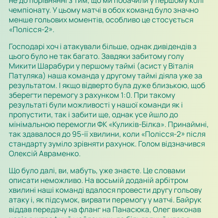
не до порівнянні з тим, що ми побачили у першому колі
чемпіонату. У цьому матчі в обох команд було значно
менше гольових моментів, особливо це стосується
«Полісся-2».
Господарі хоч і атакували більше, однак дивідендів з
цього було не так багато. Завдяки забитому голу
Микити Шарабури у першому таймі (асист у Віталія
Патуляка) наша команда у другому таймі діяла уже за
результатом. І якщо відверто була дуже близькою, щоб
зберегти перемогу з рахунком 1:0. При такому
результаті були можливості у нашої команди як і
пропустити, так і забити ще, однак усе йшло до
мінімальною перемогли ФК «Куликів-Білка». Принаймні,
так здавалося до 95-ії хвилини, коли «Полісся-2» після
стандарту зуміло зрівняти рахунок. Голом відзначився
Олексій Авраменко.
Що було далі, ви, мабуть, уже знаєте. Це словами
описати неможливо. На восьмій доданій арбітром
хвилині наші команді вдалося провести другу гольову
атаку і, як підсумок, вирвати перемогу у матчі. Байрук
віддав передачу на фланг на Панасюка, Олег виконав