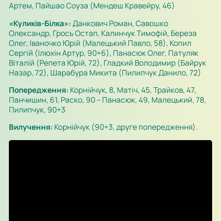
Артем, Пайшао Соуза (Мендеш Кравейру, 46)
«Куликів-Білка»:
Данкович Роман, Савошко
Олександр, Грось Остап, Калинчук Тимофій, Береза
Олег, Іваночко Юрій (Малецький Павло, 58), Копил
Сергій (Ілюхін Артур, 90+6), Панасюк Олег, Патуляк
Віталій (Репета Юрій, 72), Гладкий Володимир (Байрук
Назар, 72), Шарабура Микита (Пилипчук Данило, 72)
Попередження:
Корнійчук, 8, Матіч, 45, Трайков, 47,
Панчишин, 61, Раско, 90 – Панасюк, 49, Малецький, 78,
Пилипчук, 90+3
Вилучення:
Корнійчук (90+3, друге попередження).