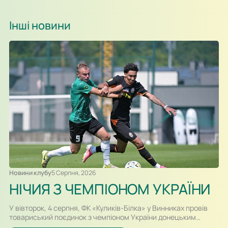
Інші новини
Новини клубу
5 Серпня, 2026
НІЧИЯ З ЧЕМПІОНОМ УКРАЇНИ
У вівторок, 4 серпня, ФК «Куликів-Білка» у Винниках провів
товариський поєдинок з чемпіоном України донецьким
«Шахтарем». Перший тайм спарингу, який відбувався у