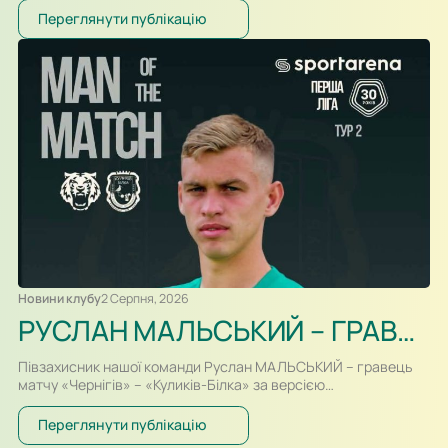
форматі два тайми по 30-ть хвилин, проходив за переваги
Переглянути публікацію
гравців «Шахтаря», які більше контролювали м’яч і частіше
загрожували воротам. Так, в одному із епізодів після удару
Олександра Караваєва м’яч потрапив у стійку воріт…
Новини клубу
2 Серпня, 2026
РУСЛАН МАЛЬСЬКИЙ – ГРАВЕЦЬ МАТЧУ
Півзахисник нашої команди Руслан МАЛЬСЬКИЙ – гравець
матчу «Чернігів» – «Куликів-Білка» за версією
інформаційного партнера ПФЛ, порталу SportArena. У грі в
Чернігові Руслан вийшов на футбольне поле з лави запасних
Переглянути публікацію
і невдовзі красивим обвідним ударом зумів зрівняти рахунок.